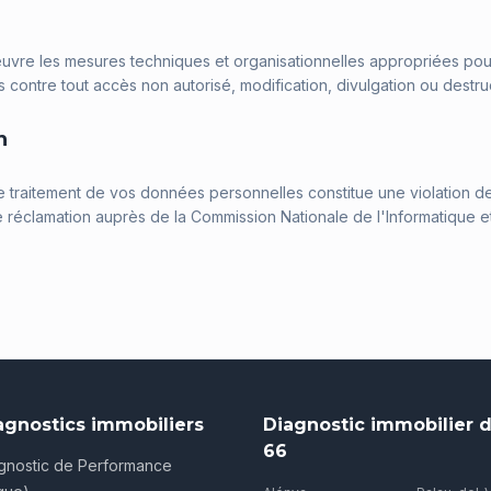
uvre les mesures techniques et organisationnelles appropriées pou
contre tout accès non autorisé, modification, divulgation ou destruc
n
e traitement de vos données personnelles constitue une violation de
 réclamation auprès de la Commission Nationale de l'Informatique et
agnostics immobiliers
Diagnostic immobilier d
66
gnostic de Performance