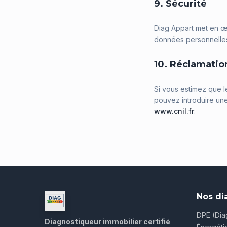
9. Sécurité
Diag Appart met en œ
données personnelles 
10. Réclamatio
Si vous estimez que l
pouvez introduire une
www.cnil.fr
.
Nos di
DPE (Dia
Diagnostiqueur immobilier certifié