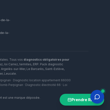
-de-la-
-de-la-
ntales. Tous vos
diagnostics obligatoires pour
, loi Carrez, termites, ERP.
Pack diagnostic
,
Argelès-sur-Mer
,
Le Barcarès
,
Saint-Estève
,
er
,
Leucate
.
Perpignan · Diagnostic location appartement 66000
omb Perpignan · Diagnostic électricité 66 · Loi
art est une marque déposée.
Prendre RDV