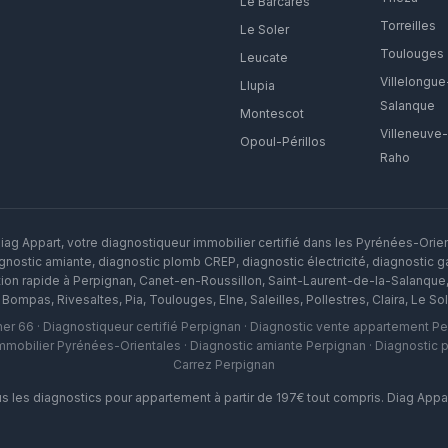
Le Barcarès
Torreilles
Le Soler
Toulouges
Leucate
Villelongue
Llupia
Salanque
Montescot
Villeneuve
Opoul-Périllos
Raho
ag Appart, votre diagnostiqueur immobilier certifié dans les Pyrénées-Orie
nostic amiante, diagnostic plomb CREP, diagnostic électricité, diagnostic gaz
tion rapide à
Perpignan
,
Canet-en-Roussillon
,
Saint-Laurent-de-la-Salanque
,
Bompas
,
Rivesaltes
,
Pia
,
Toulouges
,
Elne
,
Saleilles
,
Pollestres
,
Claira
,
Le Sol
her 66 · Diagnostiqueur certifié Perpignan · Diagnostic vente appartement 
immobilier Pyrénées-Orientales · Diagnostic amiante Perpignan · Diagnostic pl
Carrez Perpignan
 les diagnostics pour appartement à partir de 197€ tout compris. Diag App