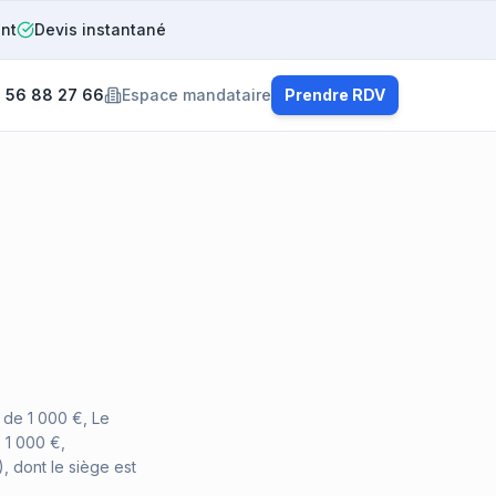
ent
Devis instantané
 56 88 27 66
Espace mandataire
Prendre RDV
l de 1 000 €, Le
e 1 000 €,
 dont le siège est