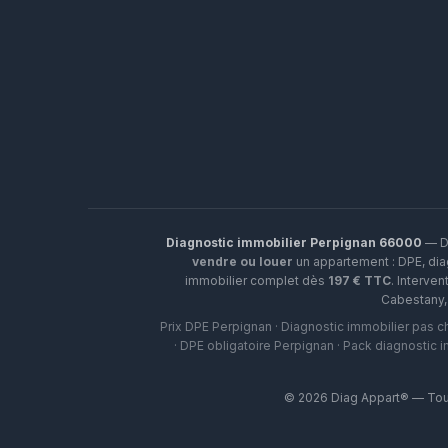
Diagnostic immobilier Perpignan 66000
— Di
vendre ou louer
un appartement : DPE, diag
immobilier complet dès
197 € TTC
. Interven
Cabestany
Prix DPE Perpignan · Diagnostic immobilier pas c
· DPE obligatoire Perpignan · Pack diagnostic 
©
2026
Diag Appart® — Tous