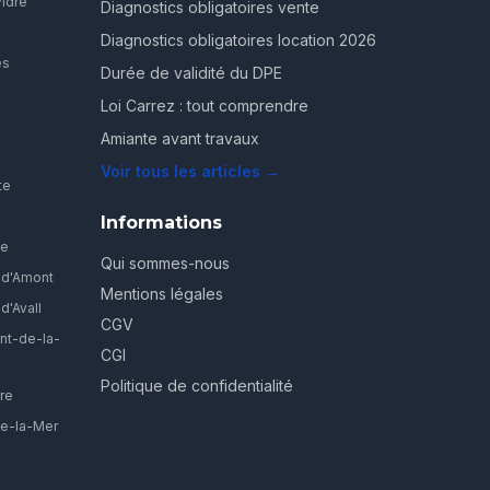
Vidre
Diagnostics obligatoires vente
Diagnostics obligatoires location 2026
es
Durée de validité du DPE
Loi Carrez : tout comprendre
Amiante avant travaux
Voir tous les articles →
te
Informations
ve
Qui sommes-nous
-d'Amont
Mentions légales
d'Avall
CGV
nt-de-la-
CGI
Politique de confidentialité
re
ie-la-Mer