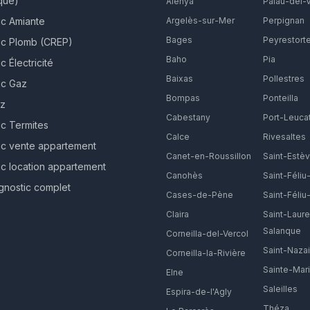
que)
Alénya
Palau-del-
ic Amiante
Argelès-sur-Mer
Perpignan
Bages
Peyrestort
ic Plomb (CREP)
Baho
Pia
c Électricité
Baixas
Pollestres
ic Gaz
Bompas
Ponteilla
ez
Cabestany
Port-Leuca
ic Termites
Calce
Rivesaltes
ic vente appartement
Canet-en-Roussillon
Saint-Estè
ic location appartement
Canohès
Saint-Féliu
gnostic complet
Cases-de-Pène
Saint-Féliu-
Claira
Saint-Laure
Salanque
Corneilla-del-Vercol
Saint-Nazai
Corneilla-la-Rivière
Sainte-Mar
Elne
Saleilles
Espira-de-l'Agly
Théza