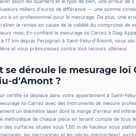
rier selon les quartiers et le type de bien, une erreur de 
lusieurs milliers d'euros de différence — une somme considé
urs à un professionnel pour le mesurage. De plus, une erre
raîner la remise en cause de la validité du compromis de ve
sieurs mois. En confiant le mesurage loi Carrez à Diag Appa
nt à 17 km depuis Perpignan à Saint-Féliu-d'Amont, vous séc
lière et vous prémunissez contre tout recours ultérieur.
se déroule le mesurage loi 
liu-d'Amont ?
ur certifié se déplace dans votre appartement à Saint-Féli
mesurage loi Carrez avec des instruments de mesure profe
lement un télémètre laser dont la marge d'erreur est inférie
vé méthodique de chaque pièce en tenant compte de tous les
tion des surfaces situées sous 1,80 m de hauteur sous plaf
ménagés, les mezzanines et les pièces mansardées), exclu