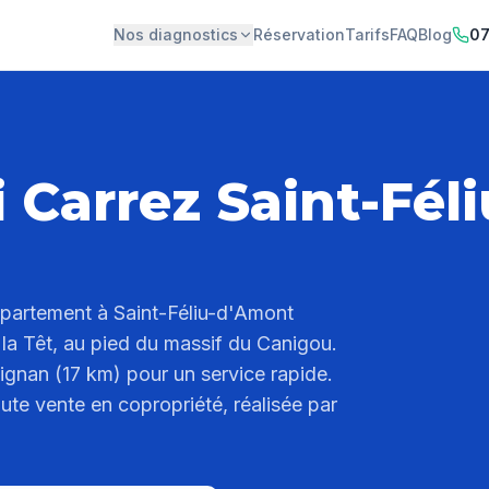
Nos diagnostics
Réservation
Tarifs
FAQ
Blog
07
i Carrez Saint-Fél
ppartement à Saint-Féliu-d'Amont
de la Têt, au pied du massif du Canigou.
ignan (17 km) pour un service rapide.
oute vente en copropriété, réalisée par