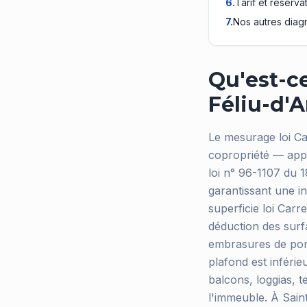
6
.
Tarif et réserva
7
.
Nos autres diag
Qu'est-ce
Féliu-d'
Le mesurage loi Car
copropriété — appa
loi n° 96-1107 du 
garantissant une in
superficie loi Car
déduction des surf
embrasures de port
plafond est inférie
balcons, loggias, 
l'immeuble. À Saint