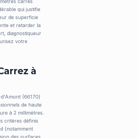
5 mètres carrés
rable qui justifie
ur de superficie
nte et retarder la
rt, diagnostiqueur
urisez votre
Carrez à
u-d'Amont (66170)
ssionnels de haute
ure à 2 millimètres.
 critères définis
ond (notamment
sion des surfaces