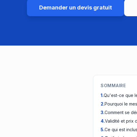
Demander un devis gratuit
SOMMAIRE
1
.
Qu'est-ce que l
2
.
Pourquoi le mesu
3
.
Comment se déro
4
.
Validité et pri
5
.
Ce qui est inclu