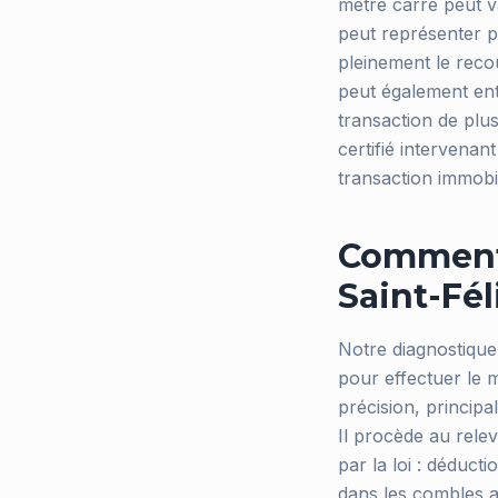
mètre carré peut va
peut représenter p
pleinement le reco
peut également ent
transaction de plu
certifié intervena
transaction immobi
Comment 
Saint-Fé
Notre diagnostique
pour effectuer le 
précision, principa
Il procède au rele
par la loi : déduc
dans les combles a