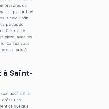
s embrasures de
es. Les placards et
 le calcul s'ils
les places de
ace Carrez. Le
ar pièce, avec les
n loi Carrez vous
mpromis puis à
 à Saint-
avaux modifiant la
n, créez une
ment de quelque