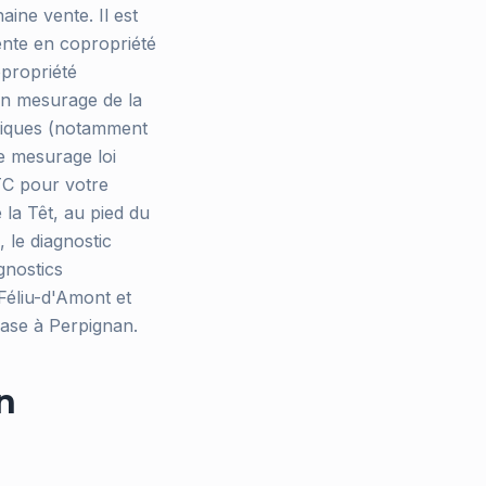
ine vente. Il est
ente en copropriété
opropriété
 un mesurage de la
hniques (notamment
e mesurage loi
TTC pour votre
 la Têt, au pied du
 le diagnostic
agnostics
Féliu-d'Amont et
ase à Perpignan.
n