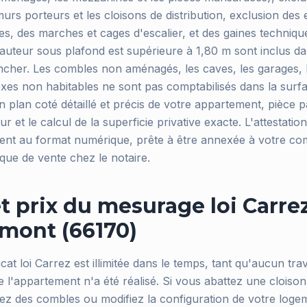
urs porteurs et les cloisons de distribution, exclusion de
es, des marches et cages d'escalier, et des gaines techniqu
auteur sous plafond est supérieure à 1,80 m sont inclus dans
ncher. Les combles non aménagés, les caves, les garages, 
exes non habitables ne sont pas comptabilisés dans la surf
un plan coté détaillé et précis de votre appartement, pièce p
 et le calcul de la superficie privative exacte. L'attestatio
ent au format numérique, prête à être annexée à votre co
que de vente chez le notaire.
et prix du mesurage loi Carrez
Amont (66170)
ficat loi Carrez est illimitée dans le temps, tant qu'aucun tr
e l'appartement n'a été réalisé. Si vous abattez une cloiso
z des combles ou modifiez la configuration de votre loge