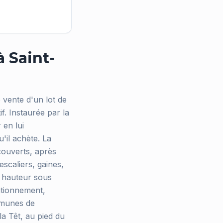
à Saint-
 vente d'un lot de
f. Instaurée par la
 en lui
u'il achète. La
couverts, après
scaliers, gaines,
a hauteur sous
tationnement,
mmunes de
 la Têt, au pied du