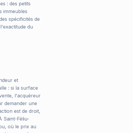
s : des petits
es immeubles
es spécificités de
l'exactitude du
endeur et
le : si la surface
 vente, l'acquéreur
pour demander une
ction est de droit,
À Saint-Féliu-
ou, où le prix au