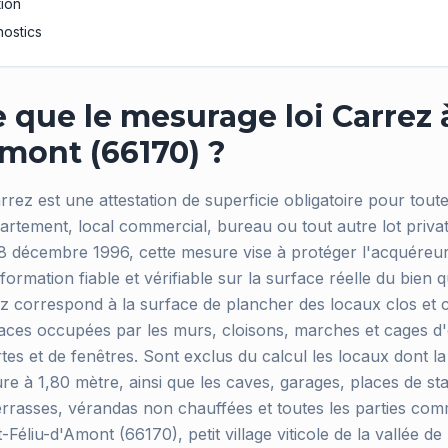
tion
nostics
 que le mesurage loi Carrez 
Amont (66170) ?
rez est une attestation de superficie obligatoire pour toute
rtement, local commercial, bureau ou tout autre lot privati
18 décembre 1996, cette mesure vise à protéger l'acquéreur
formation fiable et vérifiable sur la surface réelle du bien q
rez correspond à la surface de plancher des locaux clos et 
aces occupées par les murs, cloisons, marches et cages d'e
es et de fenêtres. Sont exclus du calcul les locaux dont l
ure à 1,80 mètre, ainsi que les caves, garages, places de s
terrasses, vérandas non chauffées et toutes les parties co
-Féliu-d'Amont (66170), petit village viticole de la vallée de