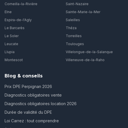
Corneilla-la-Rivière
Saint-Nazaire
Elne
Sainte-Marie-la-Mer
Espira-de-l'Agly
Saleilles
Le Barcarès
Théza
Le Soler
Torreilles
Leucate
Toulouges
Llupia
Villelongue-de-la-Salanque
Montescot
Villeneuve-de-la-Raho
Blog & conseils
Prix DPE Perpignan 2026
Diagnostics obligatoires vente
Diagnostics obligatoires location 2026
Durée de validité du DPE
Loi Carrez : tout comprendre