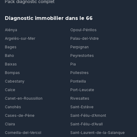
Pack diagnostic complet
Diagnostic immobilier dans le 66
Alénya
Opoul-Périllos
Argelès-sur-Mer
Palau-del-Vidre
Bages
Perpignan
Baho
Peyrestortes
Baixas
Pia
Bompas
Pollestres
Cabestany
Ponteilla
Calce
Port-Leucate
Canet-en-Roussillon
Rivesaltes
Canohès
Saint-Estève
Cases-de-Pène
Saint-Féliu-d'Amont
Claira
Saint-Féliu-d'Avall
Corneilla-del-Vercol
Saint-Laurent-de-la-Salanque