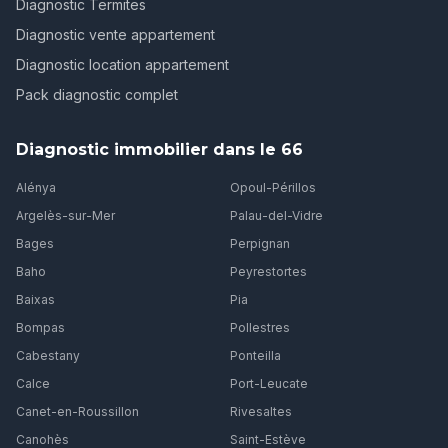
Diagnostic Termites
Diagnostic vente appartement
Diagnostic location appartement
Pack diagnostic complet
Diagnostic immobilier dans le 66
Alénya
Opoul-Périllos
Argelès-sur-Mer
Palau-del-Vidre
Bages
Perpignan
Baho
Peyrestortes
Baixas
Pia
Bompas
Pollestres
Cabestany
Ponteilla
Calce
Port-Leucate
Canet-en-Roussillon
Rivesaltes
Canohès
Saint-Estève