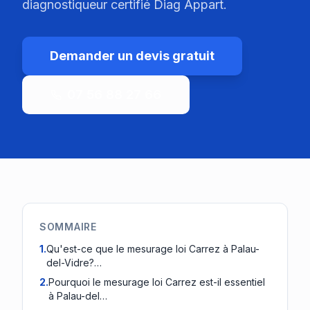
diagnostiqueur certifié Diag Appart.
Demander un devis gratuit
07 56 88 27 66
SOMMAIRE
1
.
Qu'est-ce que le mesurage loi Carrez à Palau-
del-Vidre?…
2
.
Pourquoi le mesurage loi Carrez est-il essentiel
à Palau-del…