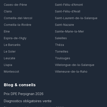
Cases-de-Pène
Saint-Féliu-d'Amont
Claira
Saint-Féliu-d'Avall
Corneilla-del-Vercol
Saint-Laurent-de-la-Salanque
Corneilla-la-Rivière
Saint-Nazaire
Elne
Sainte-Marie-la-Mer
Espira-de-l'Agly
Saleilles
Le Barcarès
Théza
Le Soler
Torreilles
Leucate
Toulouges
Llupia
Villelongue-de-la-Salanque
Montescot
Villeneuve-de-la-Raho
Blog & conseils
Prix DPE Perpignan 2026
Diagnostics obligatoires vente