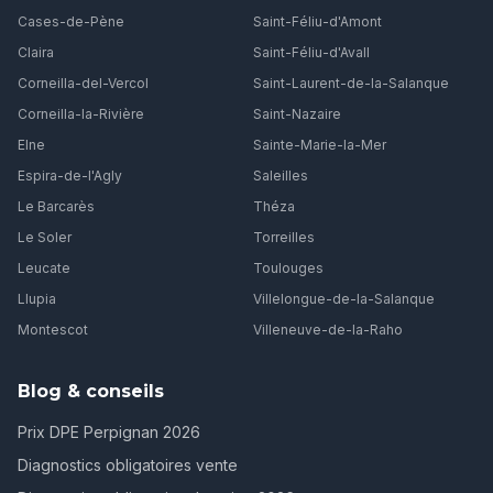
Cases-de-Pène
Saint-Féliu-d'Amont
Claira
Saint-Féliu-d'Avall
Corneilla-del-Vercol
Saint-Laurent-de-la-Salanque
Corneilla-la-Rivière
Saint-Nazaire
Elne
Sainte-Marie-la-Mer
Espira-de-l'Agly
Saleilles
Le Barcarès
Théza
Le Soler
Torreilles
Leucate
Toulouges
Llupia
Villelongue-de-la-Salanque
Montescot
Villeneuve-de-la-Raho
Blog & conseils
Prix DPE Perpignan 2026
Diagnostics obligatoires vente