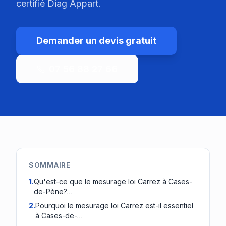
certifié Diag Appart.
Demander un devis gratuit
07 56 88 27 66
SOMMAIRE
1
.
Qu'est-ce que le mesurage loi Carrez à Cases-
de-Pène?…
2
.
Pourquoi le mesurage loi Carrez est-il essentiel
à Cases-de-…