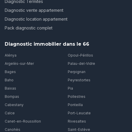
Diagnostic Termites
Diagnostic vente appartement
Diagnostic location appartement
Pack diagnostic complet
Diagnostic immobilier dans le 66
Alénya
Opoul-Périllos
Argelès-sur-Mer
Palau-del-Vidre
Bages
Perpignan
Baho
Peyrestortes
Baixas
Pia
Bompas
Pollestres
Cabestany
Ponteilla
Calce
Port-Leucate
Canet-en-Roussillon
Rivesaltes
Canohès
Saint-Estève