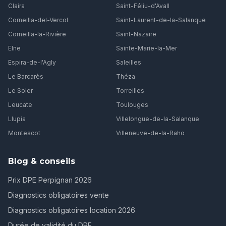
Claira
Saint-Féliu-d'Avall
Corneilla-del-Vercol
Saint-Laurent-de-la-Salanque
Corneilla-la-Rivière
Saint-Nazaire
Elne
Sainte-Marie-la-Mer
Espira-de-l'Agly
Saleilles
Le Barcarès
Théza
Le Soler
Torreilles
Leucate
Toulouges
Llupia
Villelongue-de-la-Salanque
Montescot
Villeneuve-de-la-Raho
Blog & conseils
Prix DPE Perpignan 2026
Diagnostics obligatoires vente
Diagnostics obligatoires location 2026
Durée de validité du DPE