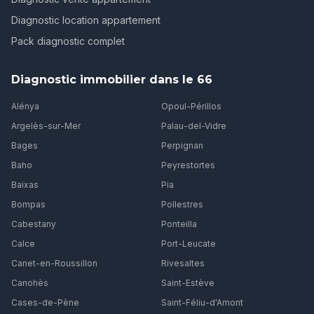
Diagnostic location appartement
Pack diagnostic complet
Diagnostic immobilier dans le 66
Alénya
Opoul-Périllos
Argelès-sur-Mer
Palau-del-Vidre
Bages
Perpignan
Baho
Peyrestortes
Baixas
Pia
Bompas
Pollestres
Cabestany
Ponteilla
Calce
Port-Leucate
Canet-en-Roussillon
Rivesaltes
Canohès
Saint-Estève
Cases-de-Pène
Saint-Féliu-d'Amont