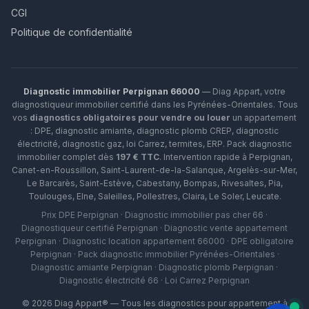
CGI
Politique de confidentialité
Diagnostic immobilier Perpignan 66000
— Diag Appart, votre
diagnostiqueur immobilier certifié dans les Pyrénées-Orientales. Tous
vos
diagnostics obligatoires pour vendre ou louer
un appartement
: DPE, diagnostic amiante, diagnostic plomb CREP, diagnostic
électricité, diagnostic gaz, loi Carrez, termites, ERP.
Pack diagnostic
immobilier complet dès
197 € TTC
. Intervention rapide à
Perpignan
,
Canet-en-Roussillon
,
Saint-Laurent-de-la-Salanque
,
Argelès-sur-Mer
,
Le Barcarès
,
Saint-Estève
,
Cabestany
,
Bompas
,
Rivesaltes
,
Pia
,
Toulouges
,
Elne
,
Saleilles
,
Pollestres
,
Claira
,
Le Soler
,
Leucate
.
Prix DPE Perpignan · Diagnostic immobilier pas cher 66 ·
Diagnostiqueur certifié Perpignan · Diagnostic vente appartement
Perpignan · Diagnostic location appartement 66000 · DPE obligatoire
Perpignan · Pack diagnostic immobilier Pyrénées-Orientales ·
Diagnostic amiante Perpignan · Diagnostic plomb Perpignan ·
Diagnostic électricité 66 · Loi Carrez Perpignan
©
2026
Diag Appart® — Tous les diagnostics pour appartement à