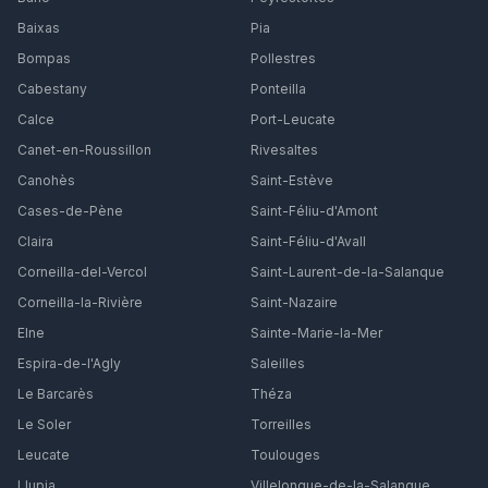
Baixas
Pia
Bompas
Pollestres
Cabestany
Ponteilla
Calce
Port-Leucate
Canet-en-Roussillon
Rivesaltes
Canohès
Saint-Estève
Cases-de-Pène
Saint-Féliu-d'Amont
Claira
Saint-Féliu-d'Avall
Corneilla-del-Vercol
Saint-Laurent-de-la-Salanque
Corneilla-la-Rivière
Saint-Nazaire
Elne
Sainte-Marie-la-Mer
Espira-de-l'Agly
Saleilles
Le Barcarès
Théza
Le Soler
Torreilles
Leucate
Toulouges
Llupia
Villelongue-de-la-Salanque