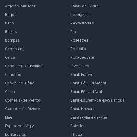
Argelès-sur-Mer
Palau-del-Vidre
Bages
Perpignan
Baho
Peyrestortes
Baixas
Pia
Bompas
Pollestres
Cabestany
Ponteilla
Calce
Port-Leucate
Canet-en-Roussillon
Rivesaltes
Canohès
Saint-Estève
Cases-de-Pène
Saint-Féliu-d'Amont
Claira
Saint-Féliu-d'Avall
Corneilla-del-Vercol
Saint-Laurent-de-la-Salanque
Corneilla-la-Rivière
Saint-Nazaire
Elne
Sainte-Marie-la-Mer
Espira-de-l'Agly
Saleilles
Le Barcarès
Théza