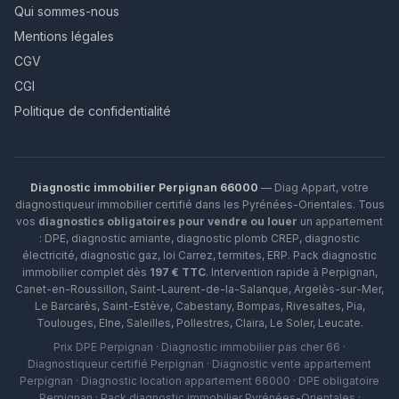
Qui sommes-nous
Mentions légales
CGV
CGI
Politique de confidentialité
Diagnostic immobilier Perpignan 66000
— Diag Appart, votre
diagnostiqueur immobilier certifié dans les Pyrénées-Orientales. Tous
vos
diagnostics obligatoires pour vendre ou louer
un appartement
: DPE, diagnostic amiante, diagnostic plomb CREP, diagnostic
électricité, diagnostic gaz, loi Carrez, termites, ERP.
Pack diagnostic
immobilier complet dès
197 € TTC
. Intervention rapide à
Perpignan
,
Canet-en-Roussillon
,
Saint-Laurent-de-la-Salanque
,
Argelès-sur-Mer
,
Le Barcarès
,
Saint-Estève
,
Cabestany
,
Bompas
,
Rivesaltes
,
Pia
,
Toulouges
,
Elne
,
Saleilles
,
Pollestres
,
Claira
,
Le Soler
,
Leucate
.
Prix DPE Perpignan · Diagnostic immobilier pas cher 66 ·
Diagnostiqueur certifié Perpignan · Diagnostic vente appartement
Perpignan · Diagnostic location appartement 66000 · DPE obligatoire
Perpignan · Pack diagnostic immobilier Pyrénées-Orientales ·