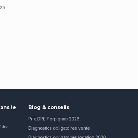
za
.
ans le
Blog & conseils
Prix DPE Perpignan 2026
Vidre
Diagnostics obligatoires vente
Diagnostics obligatoires location 2026