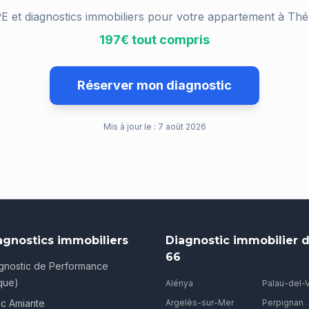
E et diagnostics immobiliers pour votre appartement à
Thé
197€ tout compris
Réserver mon diagnostic
Mis à jour le :
7 août 2026
agnostics immobiliers
Diagnostic immobilier d
66
gnostic de Performance
que)
Alénya
Palau-del-
ic Amiante
Argelès-sur-Mer
Perpignan