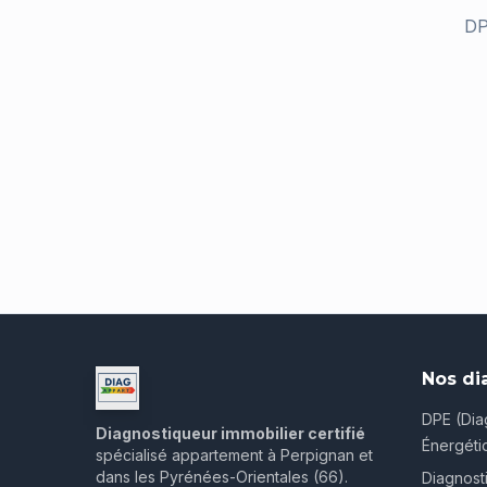
DP
Nos di
DPE (Dia
Diagnostiqueur immobilier certifié
Énergéti
spécialisé appartement à Perpignan et
dans les Pyrénées-Orientales (66).
Diagnost