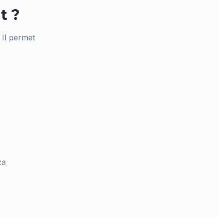
t ?
 Il permet
za