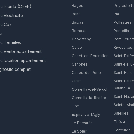
Bages
Peyrestort
ic Plomb (CREP)
Baho
Pia
c Électricité
Baixas
Pollestres
ic Gaz
Bompas
Ponteilla
ez
Cabestany
Port-Leuca
ic Termites
Calce
Rivesaltes
ic vente appartement
Canet-en-Roussillon
Saint-Estè
ic location appartement
Canohès
Saint-Féliu
gnostic complet
Cases-de-Pène
Saint-Féliu-
Claira
Saint-Laure
Salanque
Corneilla-del-Vercol
Saint-Nazai
Corneilla-la-Rivière
Sainte-Mar
Elne
Saleilles
Espira-de-l'Agly
Théza
Le Barcarès
Torreilles
Le Soler