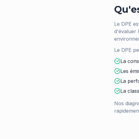
Qu'e
Le DPE est
d'évaluer 
environne
Le DPE per
La cons
Les émi
La perf
La class
Nos diagno
rapidement