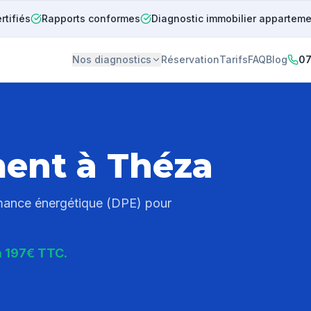
rtifiés
Rapports conformes
Diagnostic immobilier appartem
Nos diagnostics
Réservation
Tarifs
FAQ
Blog
07
ment à
Théza
rmance énergétique (DPE) pour
à 197€ TTC.