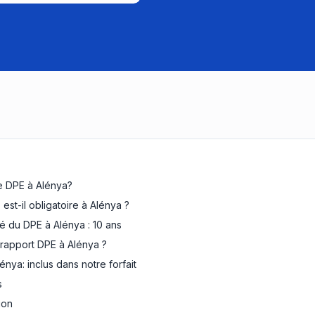
e DPE à Alénya?
est-il obligatoire à Alénya ?
té du DPE à Alénya : 10 ans
 rapport DPE à Alénya ?
énya: inclus dans notre forfait
s
ion