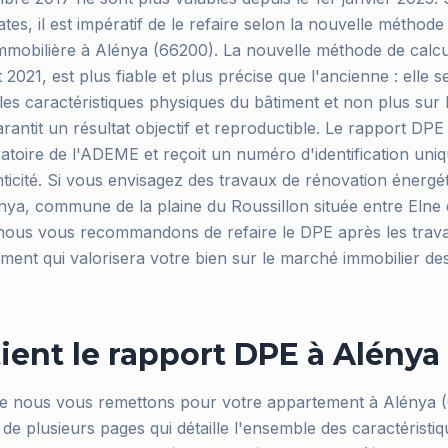
ates, il est impératif de le refaire selon la nouvelle méthod
immobilière à Alénya (66200). La nouvelle méthode de calcu
et 2021, est plus fiable et plus précise que l'ancienne : elle 
les caractéristiques physiques du bâtiment et non plus sur 
arantit un résultat objectif et reproductible. Le rapport DPE
toire de l'ADEME et reçoit un numéro d'identification uniqu
nticité. Si vous envisagez des travaux de rénovation énergé
ya, commune de la plaine du Roussillon située entre Elne e
nous vous recommandons de refaire le DPE après les trav
ent qui valorisera votre bien sur le marché immobilier d
ient le rapport DPE à Alénya
e nous vous remettons pour votre appartement à Alénya (
e plusieurs pages qui détaille l'ensemble des caractéristi