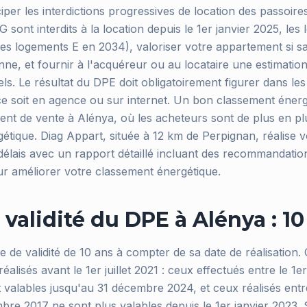
ciper les interdictions progressives de location des passoire
 sont interdits à la location depuis le 1er janvier 2025, les
les logements E en 2034), valoriser votre appartement si 
ne, et fournir à l'acquéreur ou au locataire une estimation
ls. Le résultat du DPE doit obligatoirement figurer dans l
ce soit en agence ou sur internet. Un bon classement énerg
ent de vente à Alénya, où les acheteurs sont de plus en plu
tique. Diag Appart, située à 12 km de Perpignan, réalise 
 délais avec un rapport détaillé incluant des recommandatio
r améliorer votre classement énergétique.
validité du DPE à Alénya : 10
 de validité de 10 ans à compter de sa date de réalisation.
alisés avant le 1er juillet 2021 : ceux effectués entre le 1er
t valables jusqu'au 31 décembre 2024, et ceux réalisés entre
bre 2017 ne sont plus valables depuis le 1er janvier 2023. 