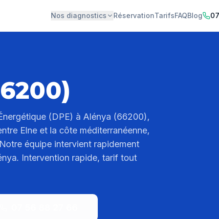
Nos diagnostics
Réservation
Tarifs
FAQ
Blog
07
66200)
Énergétique (DPE) à Alénya (66200),
ntre Elne et la côte méditerranéenne,
 Notre équipe intervient rapidement
ya. Intervention rapide, tarif tout
07 56 88 27 66