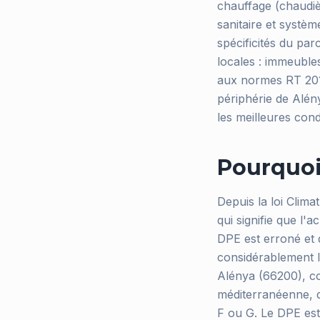
chauffage (chaudiè
sanitaire et systèm
spécificités du pa
locales : immeuble
aux normes RT 2012
périphérie de Alén
les meilleures cond
Pourquoi 
Depuis la loi Clim
qui signifie que l'
DPE est erroné et 
considérablement l
Alénya (66200), co
méditerranéenne, 
F ou G. Le DPE est