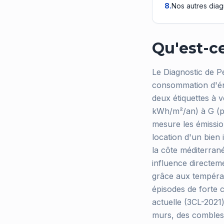
8
.
Nos autres diag
Qu'est-ce
Le Diagnostic de P
consommation d'éner
deux étiquettes à v
kWh/m²/an) à G (pa
mesure les émissio
location d'un bien
la côte méditerran
influence directem
grâce aux températ
épisodes de forte c
actuelle (3CL-2021
murs, des combles 