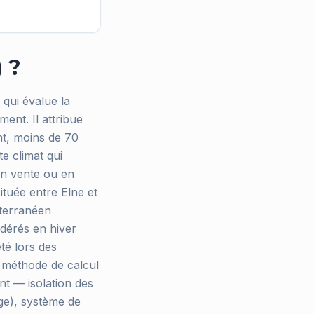
 ?
qui évalue la
ent. Il attribue
nt, moins de 70
e climat qui
en vente ou en
ituée entre Elne et
iterranéen
odérés en hiver
té lors des
a méthode de calcul
nt — isolation des
ge), système de