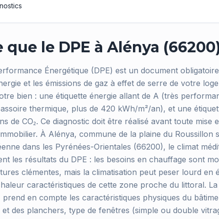
nostics
 que le DPE à Alénya (66200)
erformance Énergétique (DPE) est un document obligatoire 
gie et les émissions de gaz à effet de serre de votre logem
otre bien : une étiquette énergie allant de A (très performa
ssoire thermique, plus de 420 kWh/m²/an), et une étiquett
ns de CO₂. Ce diagnostic doit être réalisé avant toute mise 
 immobilier. À Alénya, commune de la plaine du Roussillon s
éenne dans les Pyrénées-Orientales (66200), le climat méd
ent les résultats du DPE : les besoins en chauffage sont m
ures clémentes, mais la climatisation peut peser lourd en é
haleur caractéristiques de cette zone proche du littoral. L
) prend en compte les caractéristiques physiques du bâtime
et des planchers, type de fenêtres (simple ou double vitra