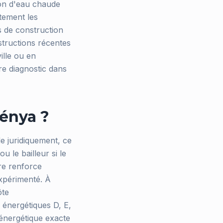
ion d'eau chaude
itement les
s de construction
structions récentes
lle ou en
re diagnostic dans
lénya ?
e juridiquement, ce
u le bailleur si le
re renforce
expérimenté. À
ôte
énergétiques D, E,
 énergétique exacte