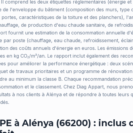
Il comprend les deux étiquettes réglementaires (énergie et 
ée de l'enveloppe du bâtiment (composition des murs, type d
 portes, caractéristiques de la toiture et des planchers), l
auffage, de production d'eau chaude sanitaire, de refroidi
pport fournit une estimation de la consommation annuelle d'
 par poste (chauffage, eau chaude, refroidissement, éclaira
ation des coûts annuels d'énergie en euros. Les émissions d
ées en kg CO₂/m²/an. Le rapport inclut également des rec
ées pour améliorer la performance énergétique : deux scén
uet de travaux prioritaires et un programme de rénovatio
ndre au minimum la classe B. Chaque recommandation préci
sommation et le classement. Chez Diag Appart, nous preno
ultats à nos clients à Alénya et de répondre à toutes leurs 
dés.
PE à Alénya (66200) : inclus 