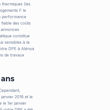
s thermiques (les
 logements F le
sa performance
 fiable des coûts
es annonces
étique constitue
s sensibles à la
votre DPE à Alénya
ns de travaux
 ans
 Cependant,
 janvier 2018 et le
 le 1er janvier
Si votre DPE a été