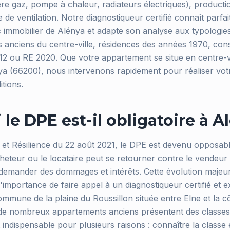
re gaz, pompe à chaleur, radiateurs électriques), product
e de ventilation. Notre diagnostiqueur certifié connaît parfa
rc immobilier de Alénya et adapte son analyse aux typologie
s anciens du centre-ville, résidences des années 1970, con
 ou RE 2020. Que votre appartement se situe en centre-vi
ya (66200), nous intervenons rapidement pour réaliser vot
itions.
le DPE est-il obligatoire à A
at et Résilience du 22 août 2021, le DPE est devenu opposabl
acheteur ou le locataire peut se retourner contre le vendeur o
demander des dommages et intérêts. Cette évolution majeu
'importance de faire appel à un diagnostiqueur certifié et 
mmune de la plaine du Roussillon située entre Elne et la c
de nombreux appartements anciens présentent des classes 
 indispensable pour plusieurs raisons : connaître la classe