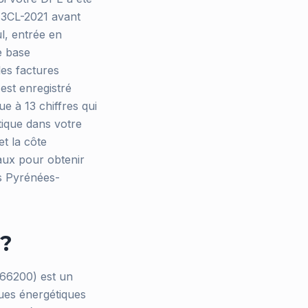
e 3CL-2021 avant
l, entrée en
se base
les factures
 est enregistré
e à 13 chiffres qui
tique dans votre
t la côte
aux pour obtenir
es Pyrénées-
 ?
66200) est un
ques énergétiques