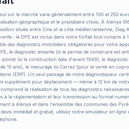
fait
eul sur le marché varie généralement entre 100 et 250 euro
calisation géographique et le prestataire choisi. À Alénya
ussillon située entre Elne et la côte méditerranéenne, Diag
rente : le DPE est inclus dans notre forfait tout compris à
e des diagnostics immobiliers obligatoires pour votre appa
E, le diagnostic amiante (si le permis de construire est antér
 plomb (si la construction date d'avant 1949), le diagnostic é
us de 15 ans), le mesurage loi Carrez (pour la vente en copropr
utions (ERP). Un seul passage de notre diagnostiqueur certifi
 ni supplément pour déplacement — même à 12 km de notr
comprend la réalisation de tous les diagnostics nécessaires
 à la réglementation et leur transmission au format numé
ement à Alénya et dans l'ensemble des communes des Pyré
devis immédiat et gratuit, utilisez notre simulateur en lign
léphone.