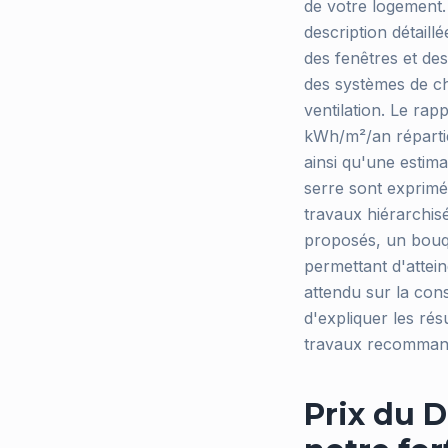
de votre logement. 
description détaill
des fenêtres et des
des systèmes de ch
ventilation. Le ra
kWh/m²/an répartie
ainsi qu'une estim
serre sont exprim
travaux hiérarchis
proposés, un bouq
permettant d'attei
attendu sur la con
d'expliquer les rés
travaux recomman
Prix du D