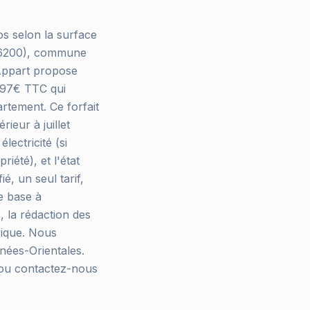
s selon la surface
 (66200), commune
 Appart propose
 197€ TTC qui
rtement. Ce forfait
ieur à juillet
lectricité (si
iété), et l'état
é, un seul tarif,
e base à
, la rédaction des
rique. Nous
nées-Orientales.
e ou contactez-nous