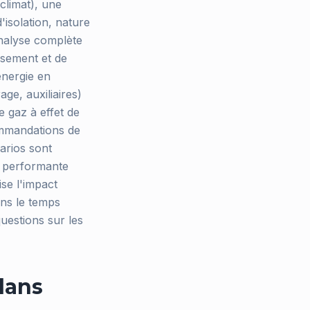
climat), une
'isolation, nature
'analyse complète
ssement et de
énergie en
ge, auxiliaires)
e gaz à effet de
ommandations de
arios sont
n performante
se l'impact
ns le temps
questions sur les
dans