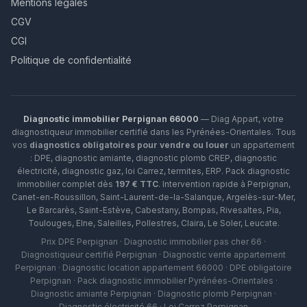
Mentions légales
CGV
CGI
Politique de confidentialité
Diagnostic immobilier Perpignan 66000
— Diag Appart, votre
diagnostiqueur immobilier certifié dans les Pyrénées-Orientales. Tous
vos
diagnostics obligatoires pour vendre ou louer
un appartement
: DPE, diagnostic amiante, diagnostic plomb CREP, diagnostic
électricité, diagnostic gaz, loi Carrez, termites, ERP.
Pack diagnostic
immobilier complet dès
197 € TTC
. Intervention rapide à
Perpignan
,
Canet-en-Roussillon
,
Saint-Laurent-de-la-Salanque
,
Argelès-sur-Mer
,
Le Barcarès
,
Saint-Estève
,
Cabestany
,
Bompas
,
Rivesaltes
,
Pia
,
Toulouges
,
Elne
,
Saleilles
,
Pollestres
,
Claira
,
Le Soler
,
Leucate
.
Prix DPE Perpignan · Diagnostic immobilier pas cher 66 ·
Diagnostiqueur certifié Perpignan · Diagnostic vente appartement
Perpignan · Diagnostic location appartement 66000 · DPE obligatoire
Perpignan · Pack diagnostic immobilier Pyrénées-Orientales ·
Diagnostic amiante Perpignan · Diagnostic plomb Perpignan ·
Diagnostic électricité 66 · Loi Carrez Perpignan