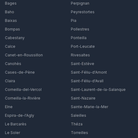
Bages
Perpignan
Baho
Peyrestortes
Baixas
Pia
Bompas
Pollestres
Cabestany
Ponteilla
Calce
Port-Leucate
Canet-en-Roussillon
Rivesaltes
Canohès
Saint-Estève
Cases-de-Pène
Saint-Féliu-d'Amont
Claira
Saint-Féliu-d'Avall
Corneilla-del-Vercol
Saint-Laurent-de-la-Salanque
Corneilla-la-Rivière
Saint-Nazaire
Elne
Sainte-Marie-la-Mer
Espira-de-l'Agly
Saleilles
Le Barcarès
Théza
Le Soler
Torreilles