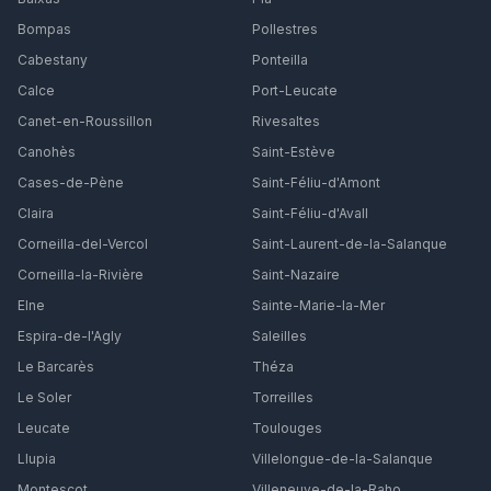
Bompas
Pollestres
Cabestany
Ponteilla
Calce
Port-Leucate
Canet-en-Roussillon
Rivesaltes
Canohès
Saint-Estève
Cases-de-Pène
Saint-Féliu-d'Amont
Claira
Saint-Féliu-d'Avall
Corneilla-del-Vercol
Saint-Laurent-de-la-Salanque
Corneilla-la-Rivière
Saint-Nazaire
Elne
Sainte-Marie-la-Mer
Espira-de-l'Agly
Saleilles
Le Barcarès
Théza
Le Soler
Torreilles
Leucate
Toulouges
Llupia
Villelongue-de-la-Salanque
Montescot
Villeneuve-de-la-Raho