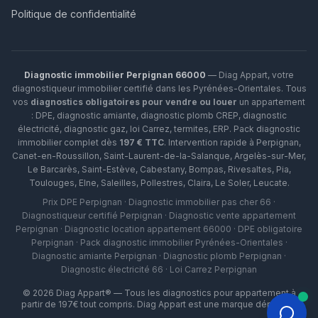
Politique de confidentialité
Diagnostic immobilier Perpignan 66000
— Diag Appart, votre
diagnostiqueur immobilier certifié dans les Pyrénées-Orientales. Tous
vos
diagnostics obligatoires pour vendre ou louer
un appartement
: DPE, diagnostic amiante, diagnostic plomb CREP, diagnostic
électricité, diagnostic gaz, loi Carrez, termites, ERP.
Pack diagnostic
immobilier complet dès
197 € TTC
. Intervention rapide à
Perpignan
,
Canet-en-Roussillon
,
Saint-Laurent-de-la-Salanque
,
Argelès-sur-Mer
,
Le Barcarès
,
Saint-Estève
,
Cabestany
,
Bompas
,
Rivesaltes
,
Pia
,
Toulouges
,
Elne
,
Saleilles
,
Pollestres
,
Claira
,
Le Soler
,
Leucate
.
Prix DPE Perpignan · Diagnostic immobilier pas cher 66 ·
Diagnostiqueur certifié Perpignan · Diagnostic vente appartement
Perpignan · Diagnostic location appartement 66000 · DPE obligatoire
Perpignan · Pack diagnostic immobilier Pyrénées-Orientales ·
Diagnostic amiante Perpignan · Diagnostic plomb Perpignan ·
Diagnostic électricité 66 · Loi Carrez Perpignan
©
2026
Diag Appart® — Tous les diagnostics pour appartement à
partir de 197€ tout compris. Diag Appart est une marque déposée.