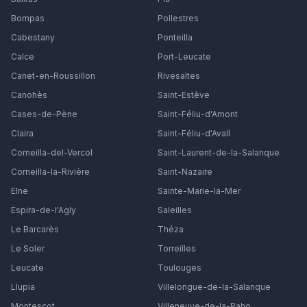
Bompas
Pollestres
Cabestany
Ponteilla
Calce
Port-Leucate
Canet-en-Roussillon
Rivesaltes
Canohès
Saint-Estève
Cases-de-Pène
Saint-Féliu-d'Amont
Claira
Saint-Féliu-d'Avall
Corneilla-del-Vercol
Saint-Laurent-de-la-Salanque
Corneilla-la-Rivière
Saint-Nazaire
Elne
Sainte-Marie-la-Mer
Espira-de-l'Agly
Saleilles
Le Barcarès
Théza
Le Soler
Torreilles
Leucate
Toulouges
Llupia
Villelongue-de-la-Salanque
Montescot
Villeneuve-de-la-Raho