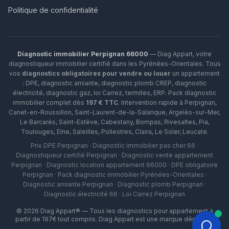
Politique de confidentialité
Diagnostic immobilier Perpignan 66000
— Diag Appart, votre
diagnostiqueur immobilier certifié dans les Pyrénées-Orientales. Tous
vos
diagnostics obligatoires pour vendre ou louer
un appartement
: DPE, diagnostic amiante, diagnostic plomb CREP, diagnostic
électricité, diagnostic gaz, loi Carrez, termites, ERP.
Pack diagnostic
immobilier complet dès
197 € TTC
. Intervention rapide à
Perpignan
,
Canet-en-Roussillon
,
Saint-Laurent-de-la-Salanque
,
Argelès-sur-Mer
,
Le Barcarès
,
Saint-Estève
,
Cabestany
,
Bompas
,
Rivesaltes
,
Pia
,
Toulouges
,
Elne
,
Saleilles
,
Pollestres
,
Claira
,
Le Soler
,
Leucate
.
Prix DPE Perpignan · Diagnostic immobilier pas cher 66 ·
Diagnostiqueur certifié Perpignan · Diagnostic vente appartement
Perpignan · Diagnostic location appartement 66000 · DPE obligatoire
Perpignan · Pack diagnostic immobilier Pyrénées-Orientales ·
Diagnostic amiante Perpignan · Diagnostic plomb Perpignan ·
Diagnostic électricité 66 · Loi Carrez Perpignan
©
2026
Diag Appart® — Tous les diagnostics pour appartement à
partir de 197€ tout compris. Diag Appart est une marque déposée.