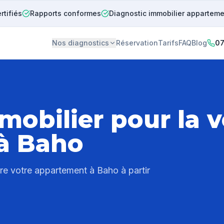
rtifiés
Rapports conformes
Diagnostic immobilier appartem
Nos diagnostics
Réservation
Tarifs
FAQ
Blog
07
mobilier pour la 
 à
Baho
dre votre appartement à
Baho
à partir