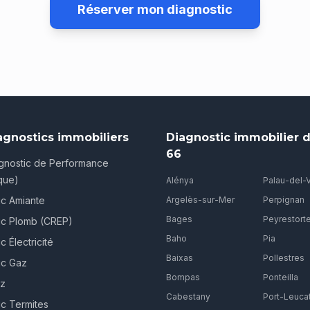
Réserver mon diagnostic
agnostics immobiliers
Diagnostic immobilier d
66
gnostic de Performance
que)
Alénya
Palau-del-
ic Amiante
Argelès-sur-Mer
Perpignan
Bages
Peyrestort
ic Plomb (CREP)
Baho
Pia
c Électricité
Baixas
Pollestres
ic Gaz
Bompas
Ponteilla
ez
Cabestany
Port-Leuca
ic Termites