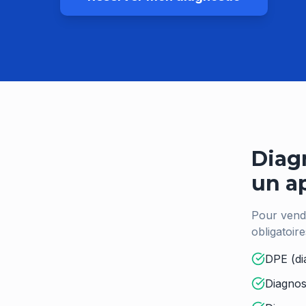
Diag
un a
Pour vend
obligatoir
DPE (di
Diagnos