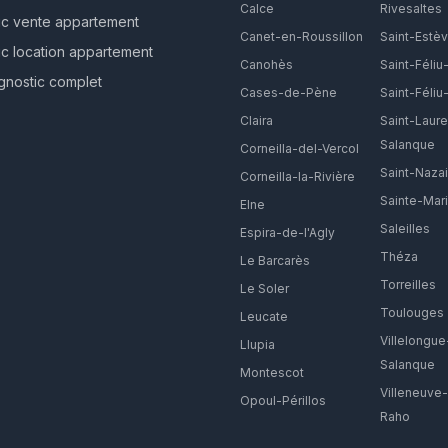
Calce
Rivesaltes
ic vente appartement
Canet-en-Roussillon
Saint-Estè
ic location appartement
Canohès
Saint-Féliu
gnostic complet
Cases-de-Pène
Saint-Féliu-
Claira
Saint-Laure
Salanque
Corneilla-del-Vercol
Saint-Nazai
Corneilla-la-Rivière
Sainte-Mar
Elne
Saleilles
Espira-de-l'Agly
Théza
Le Barcarès
Torreilles
Le Soler
Toulouges
Leucate
Villelongue
Llupia
Salanque
Montescot
Villeneuve
Opoul-Périllos
Raho