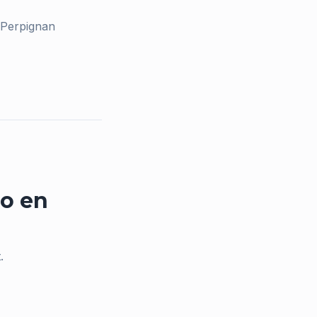
 Perpignan
o
en
.