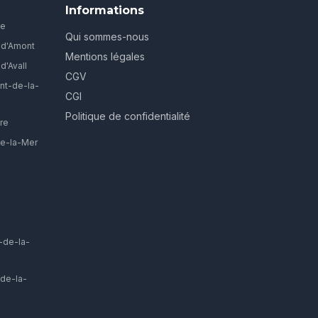
Informations
ve
Qui sommes-nous
-d'Amont
Mentions légales
d'Avall
CGV
nt-de-la-
CGI
Politique de confidentialité
re
ie-la-Mer
-de-la-
-de-la-