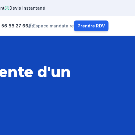
ent
Devis instantané
 56 88 27 66
Espace mandataire
Prendre RDV
vente d'un