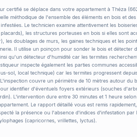
ur certifié se déplace dans votre appartement à Théza (66
uelle méthodique de l'ensemble des éléments en bois et de
 infestées. Le technicien examine attentivement les boiserie
 placards), les structures porteuses en bois si elles sont ac
), les doublages de murs, les gaines techniques et les poin
nerie. Il utilise un poinçon pour sonder le bois et détecter 
ainsi qu'un détecteur d'humidité car les termites recherchen
stiqueur inspecte également les parties communes accessib
s-sol, local technique) car les termites progressent depuis 
 L'inspection couvre un périmètre de 10 mètres autour du 
pour identifier d'éventuels foyers extérieurs (souches d'arb
ardin). L'intervention dure entre 30 minutes et 1 heure selon 
'appartement. Le rapport détaillé vous est remis rapidemen
pecté la présence ou l'absence d'indices d'infestation par 
ylophages (capricornes, vrillettes, lyctus).