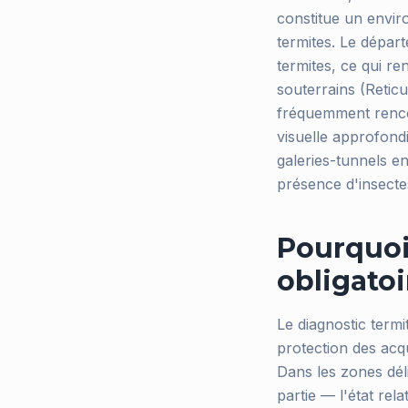
constitue un envir
termites. Le dépar
termites, ce qui re
souterrains (Reticu
fréquemment rencon
visuelle approfond
galeries-tunnels en
présence d'insectes
Pourquoi 
obligatoi
Le diagnostic termi
protection des acqu
Dans les zones dél
partie — l'état rel