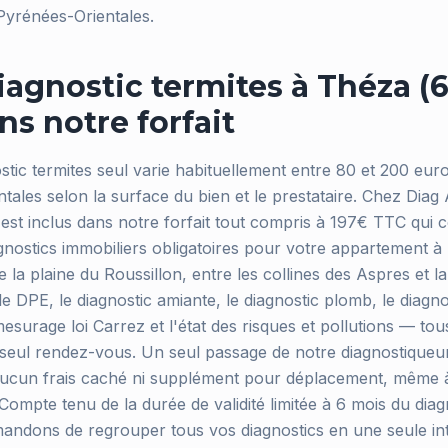
Pyrénées-Orientales.
iagnostic termites à Théza (6
ns notre forfait
ostic termites seul varie habituellement entre 80 et 200 eur
ales selon la surface du bien et le prestataire. Chez Diag 
s est inclus dans notre forfait tout compris à 197€ TTC qui
gnostics immobiliers obligatoires pour votre appartement 
de la plaine du Roussillon, entre les collines des Aspres et la
 DPE, le diagnostic amiante, le diagnostic plomb, le diagnost
mesurage loi Carrez et l'état des risques et pollutions — tou
seul rendez-vous. Un seul passage de notre diagnostiqueur 
 aucun frais caché ni supplément pour déplacement, même 
ompte tenu de la durée de validité limitée à 6 mois du diagn
ndons de regrouper tous vos diagnostics en une seule in