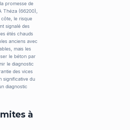
 la promesse de
 À Théza (66200),
 côte, le risque
t signalé des
 les étés chauds
bles anciens avec
ables, mais les
ser le béton par
ir le diagnostic
antie des vices
 significative du
un diagnostic
mites à