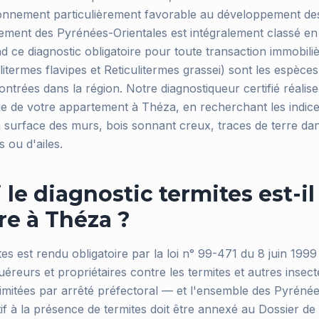
onnement particulièrement favorable au développement des
tement des Pyrénées-Orientales est intégralement classé en
nd ce diagnostic obligatoire pour toute transaction immobiliè
litermes flavipes et Reticulitermes grassei) sont les espèces
trées dans la région. Notre diagnostiqueur certifié réalise
ie de votre appartement à Théza, en recherchant les indices
 surface des murs, bois sonnant creux, traces de terre dans
 ou d'ailes.
le diagnostic termites est-il
re à Théza ?
tes est rendu obligatoire par la loi n° 99-471 du 8 juin 1999 
éreurs et propriétaires contre les termites et autres insec
imitées par arrêté préfectoral — et l'ensemble des Pyrénées
atif à la présence de termites doit être annexé au Dossier de