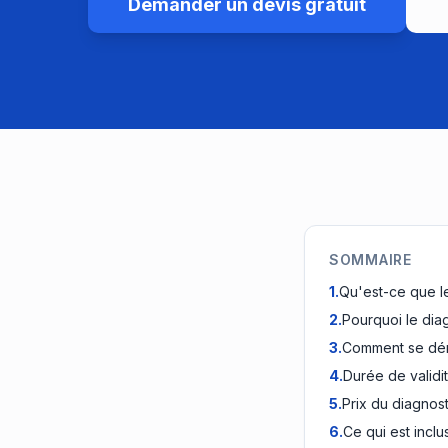
Demander un devis gratuit
SOMMAIRE
1
.
Qu'est-ce que l
2
.
Pourquoi le diag
3
.
Comment se déro
4
.
Durée de validi
5
.
Prix du diagnost
6
.
Ce qui est inclu