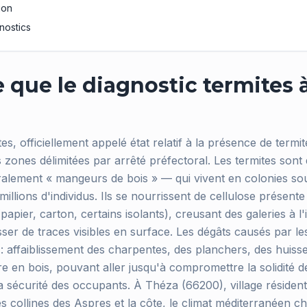
ion
nostics
 que le diagnostic termites 
tes, officiellement appelé état relatif à la présence de term
s zones délimitées par arrêté préfectoral. Les termites sont
ralement « mangeurs de bois » — qui vivent en colonies so
illions d'individus. Ils se nourrissent de cellulose présente 
papier, carton, certains isolants), creusant des galeries à l'
sser de traces visibles en surface. Les dégâts causés par l
: affaiblissement des charpentes, des planchers, des huisse
re en bois, pouvant aller jusqu'à compromettre la solidité d
 sécurité des occupants. À Théza (66200), village résidenti
es collines des Aspres et la côte, le climat méditerranéen 