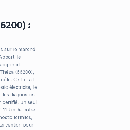
6200) :
os sur le marché
Appart, le
 comprend
à Théza (66200),
 côte. Ce forfait
ic électricité, le
s les diagnostics
certifié, un seul
à 11 km de notre
ostic termites,
tervention pour