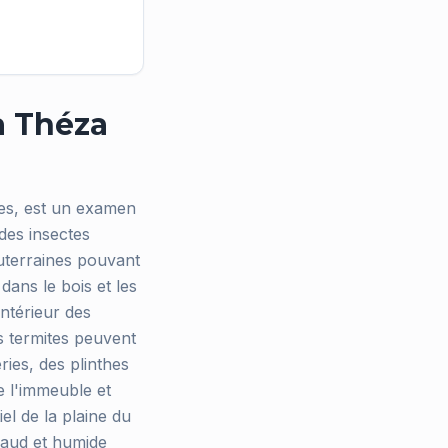
à Théza
ites, est un examen
 des insectes
uterraines pouvant
dans le bois et les
intérieur des
es termites peuvent
ries, des plinthes
e l'immeuble et
el de la plaine du
chaud et humide