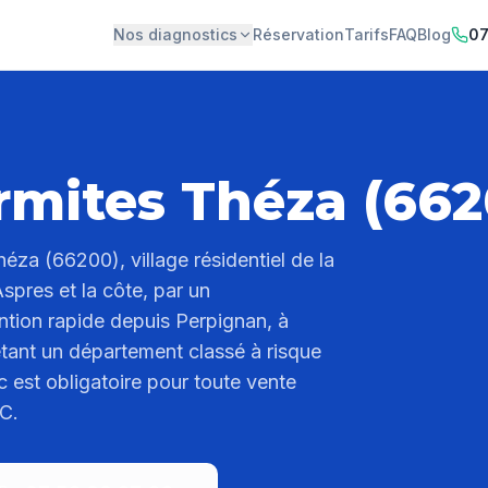
Nos diagnostics
Réservation
Tarifs
FAQ
Blog
07
rmites Théza (662
héza (66200), village résidentiel de la
Aspres et la côte, par un
ention rapide depuis Perpignan, à
tant un département classé à risque
c est obligatoire pour toute vente
TC.