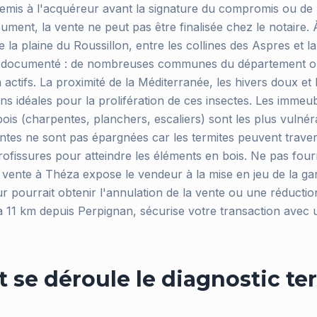
emis à l'acquéreur avant la signature du compromis ou de
ument, la vente ne peut pas être finalisée chez le notaire.
de la plaine du Roussillon, entre les collines des Aspres et la
 et documenté : de nombreuses communes du département on
n actifs. La proximité de la Méditerranée, les hivers doux et
ons idéales pour la prolifération de ces insectes. Les immeu
ois (charpentes, planchers, escaliers) sont les plus vulnér
ntes ne sont pas épargnées car les termites peuvent traver
icrofissures pour atteindre les éléments en bois. Ne pas fourn
e vente à Théza expose le vendeur à la mise en jeu de la gar
 pourrait obtenir l'annulation de la vente ou une réduction
 à 11 km depuis Perpignan, sécurise votre transaction avec 
se déroule le diagnostic ter