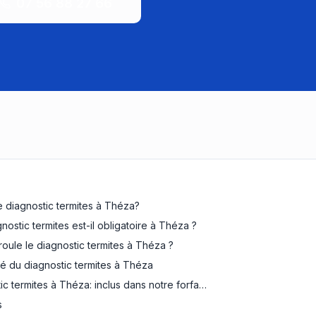
07 56 88 27 66
e diagnostic termites à Théza?
nostic termites est-il obligatoire à Théza ?
ule le diagnostic termites à Théza ?
té du diagnostic termites à Théza
ic termites à Théza: inclus dans notre forfa…
s