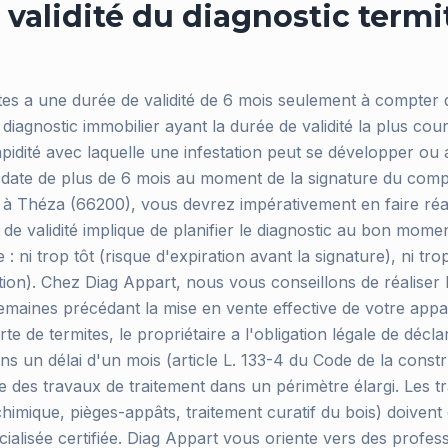
validité du diagnostic termi
ites a une durée de validité de 6 mois seulement à compter 
e diagnostic immobilier ayant la durée de validité la plus cour
apidité avec laquelle une infestation peut se développer ou 
s date de plus de 6 mois au moment de la signature du com
à Théza (66200), vous devrez impérativement en faire réa
de validité implique de planifier le diagnostic au bon mome
: ni trop tôt (risque d'expiration avant la signature), ni tro
tion). Chez Diag Appart, nous vous conseillons de réaliser 
semaines précédant la mise en vente effective de votre app
e de termites, le propriétaire a l'obligation légale de déclare
s un délai d'un mois (article L. 133-4 du Code de la constr
e des travaux de traitement dans un périmètre élargi. Les tr
chimique, pièges-appâts, traitement curatif du bois) doivent 
ialisée certifiée. Diag Appart vous oriente vers des profess