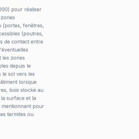
200) pour réaliser
s zones
s (portes, fenêtres,
cessibles (poutres,
ts de contact entre
d'éventuelles
t les zones
les depuis le
le sol vers les
bâtiment lorsque
res, bois stocké au
la surface et la
t, mentionnant pour
les termites ou