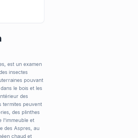
à
ites, est un examen
 des insectes
uterraines pouvant
dans le bois et les
intérieur des
es termites peuvent
ries, des plinthes
e l'immeuble et
ole des Aspres, au
anéen chaud et