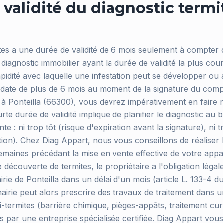
validité du diagnostic termi
ites a une durée de validité de 6 mois seulement à compter 
e diagnostic immobilier ayant la durée de validité la plus cour
apidité avec laquelle une infestation peut se développer ou 
s date de plus de 6 mois au moment de la signature du com
à Ponteilla (66300), vous devrez impérativement en faire r
rte durée de validité implique de planifier le diagnostic a
te : ni trop tôt (risque d'expiration avant la signature), ni t
tion). Chez Diag Appart, nous vous conseillons de réaliser 
semaines précédant la mise en vente effective de votre app
e découverte de termites, le propriétaire a l'obligation légal
mairie de Ponteilla dans un délai d'un mois (article L. 133-4 d
airie peut alors prescrire des travaux de traitement dans u
i-termites (barrière chimique, pièges-appâts, traitement cura
és par une entreprise spécialisée certifiée. Diag Appart vou