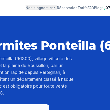
Nos diagnostics
Réservation
Tarifs
FAQ
Blog
07
rmites Ponteilla (
onteilla (66300), village viticole des
t la plaine du Roussillon, par un
ention rapide depuis Perpignan, à
tant un département classé à risque
c est obligatoire pour toute vente
TC.