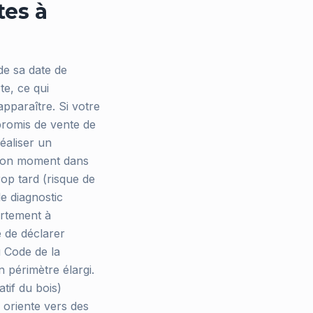
tes à
de sa date de
te, ce qui
apparaître. Si votre
promis de vente de
éaliser un
u bon moment dans
rop tard (risque de
le diagnostic
artement à
e de déclarer
u Code de la
n périmètre élargi.
tif du bois)
s oriente vers des