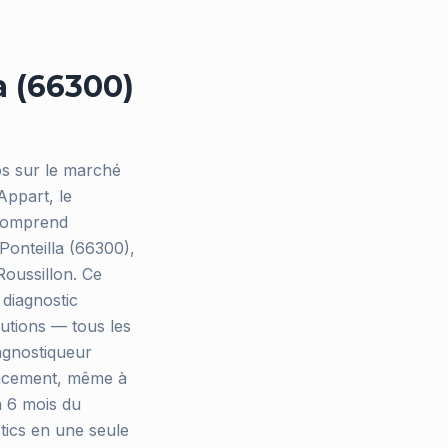
a (66300)
os sur le marché
Appart, le
 comprend
Ponteilla (66300),
Roussillon. Ce
 diagnostic
llutions — tous les
agnostiqueur
placement, même à
à 6 mois du
tics en une seule