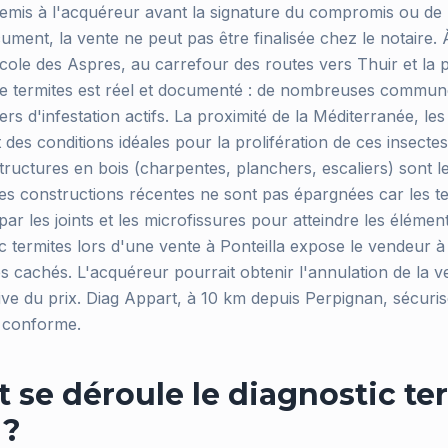
emis à l'acquéreur avant la signature du compromis ou de
ment, la vente ne peut pas être finalisée chez le notaire. 
ticole des Aspres, au carrefour des routes vers Thuir et la 
que termites est réel et documenté : de nombreuses commu
ers d'infestation actifs. La proximité de la Méditerranée, les
 des conditions idéales pour la prolifération de ces insecte
tructures en bois (charpentes, planchers, escaliers) sont l
les constructions récentes ne sont pas épargnées car les t
par les joints et les microfissures pour atteindre les élémen
ic termites lors d'une vente à Ponteilla expose le vendeur à
es cachés. L'acquéreur pourrait obtenir l'annulation de la 
tive du prix. Diag Appart, à 10 km depuis Perpignan, sécuri
c conforme.
se déroule le diagnostic ter
 ?