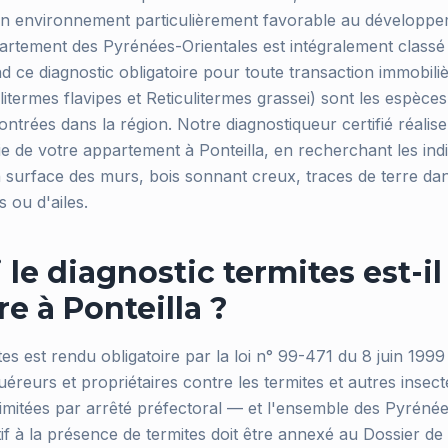
un environnement particulièrement favorable au développe
partement des Pyrénées-Orientales est intégralement classé
nd ce diagnostic obligatoire pour toute transaction immobiliè
litermes flavipes et Reticulitermes grassei) sont les espèces
trées dans la région. Notre diagnostiqueur certifié réalise
e de votre appartement à Ponteilla, en recherchant les indic
 surface des murs, bois sonnant creux, traces de terre dans
 ou d'ailes.
le diagnostic termites est-il
re à Ponteilla ?
tes est rendu obligatoire par la loi n° 99-471 du 8 juin 1999 
éreurs et propriétaires contre les termites et autres insec
imitées par arrêté préfectoral — et l'ensemble des Pyrénées
atif à la présence de termites doit être annexé au Dossier de