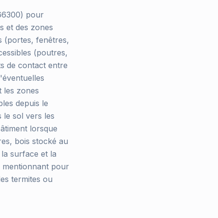
(66300) pour
is et des zones
s (portes, fenêtres,
cessibles (poutres,
ts de contact entre
d'éventuelles
t les zones
les depuis le
le sol vers les
bâtiment lorsque
res, bois stocké au
la surface et la
t, mentionnant pour
les termites ou