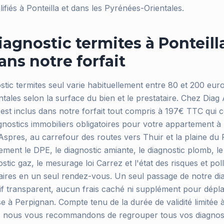
ifiés à Ponteilla et dans les Pyrénées-Orientales.
iagnostic termites à Ponteill
dans notre forfait
ostic termites seul varie habituellement entre 80 et 200 eur
ales selon la surface du bien et le prestataire. Chez Diag 
s est inclus dans notre forfait tout compris à 197€ TTC qui
gnostics immobiliers obligatoires pour votre appartement à 
s Aspres, au carrefour des routes vers Thuir et la plaine du 
ement le DPE, le diagnostic amiante, le diagnostic plomb, le
nostic gaz, le mesurage loi Carrez et l'état des risques et po
aires en un seul rendez-vous. Un seul passage de notre di
tarif transparent, aucun frais caché ni supplément pour dé
e à Perpignan. Compte tenu de la durée de validité limitée 
es, nous vous recommandons de regrouper tous vos diagnos