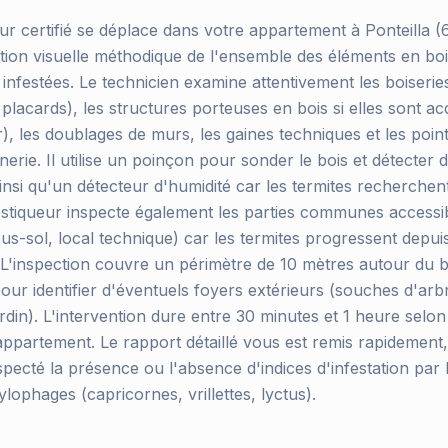
ur certifié se déplace dans votre appartement à Ponteilla 
ction visuelle méthodique de l'ensemble des éléments en bo
 infestées. Le technicien examine attentivement les boiserie
 placards), les structures porteuses en bois si elles sont ac
), les doublages de murs, les gaines techniques et les poin
nerie. Il utilise un poinçon pour sonder le bois et détecter 
ainsi qu'un détecteur d'humidité car les termites recherchen
stiqueur inspecte également les parties communes accessib
s-sol, local technique) car les termites progressent depuis 
 L'inspection couvre un périmètre de 10 mètres autour du 
pour identifier d'éventuels foyers extérieurs (souches d'arb
ardin). L'intervention dure entre 30 minutes et 1 heure selon 
'appartement. Le rapport détaillé vous est remis rapidemen
pecté la présence ou l'absence d'indices d'infestation par 
ylophages (capricornes, vrillettes, lyctus).