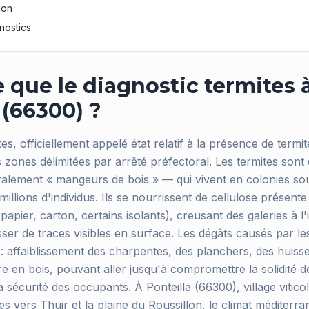
ion
nostics
 que le diagnostic termites 
 (66300) ?
tes, officiellement appelé état relatif à la présence de term
s zones délimitées par arrêté préfectoral. Les termites sont
ralement « mangeurs de bois » — qui vivent en colonies so
illions d'individus. Ils se nourrissent de cellulose présente 
papier, carton, certains isolants), creusant des galeries à l'
sser de traces visibles en surface. Les dégâts causés par l
: affaiblissement des charpentes, des planchers, des huisse
re en bois, pouvant aller jusqu'à compromettre la solidité d
 sécurité des occupants. À Ponteilla (66300), village vitic
s vers Thuir et la plaine du Roussillon, le climat méditerr