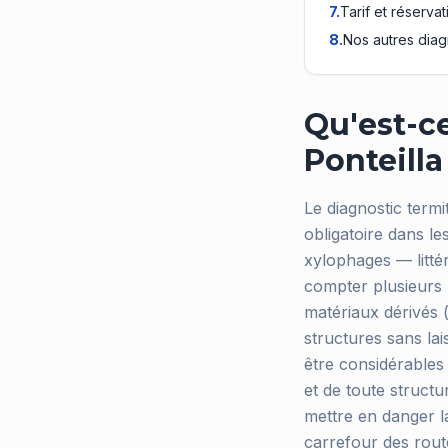
7
.
Tarif et réservat
8
.
Nos autres diag
Qu'est-ce
Ponteilla
Le diagnostic termi
obligatoire dans le
xylophages — litté
compter plusieurs m
matériaux dérivés (
structures sans lai
être considérables 
et de toute structu
mettre en danger la
carrefour des route