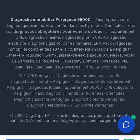
Diagnostic immobilier Perpignan 66000
— Diag Appart, votre
diagnostiqueur immobilier certifié dans les Pyrénées-Orientales. Tous
vos
diagnostics obligatoires pour vendre ou louer
un appartement
: DPE, diagnostic amiante, diagnostic plomb CREP, diagnostic
électricité, diagnostic gaz, loi Carrez, termites, ERP.
Pack diagnostic
immobilier complet dès
197 € TTC
. Intervention rapide à
Perpignan
,
Canet-en-Roussillon
,
Saint-Laurent-de-la-Salanque
,
Argelès-sur-Mer
,
Le Barcarès
,
Saint-Estève
,
Cabestany
,
Bompas
,
Rivesaltes
,
Pia
,
Toulouges
,
Elne
,
Saleilles
,
Pollestres
,
Claira
,
Le Soler
,
Leucate
.
Prix DPE Perpignan · Diagnostic immobilier pas cher 66 ·
Diagnostiqueur certifié Perpignan · Diagnostic vente appartement
Perpignan · Diagnostic location appartement 66000 · DPE obligatoire
Perpignan · Pack diagnostic immobilier Pyrénées-Orientales ·
Diagnostic amiante Perpignan · Diagnostic plomb Perpignan ·
Diagnostic électricité 66 · Loi Carrez Perpignan
©
2026
Diag Appart® — Tous les diagnostics pour appartement à
partir de 197€ tout compris. Diag Appart est une marque déposée.