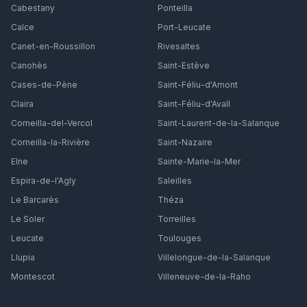
Cabestany
Ponteilla
Calce
Port-Leucate
Canet-en-Roussillon
Rivesaltes
Canohès
Saint-Estève
Cases-de-Pène
Saint-Féliu-d'Amont
Claira
Saint-Féliu-d'Avall
Corneilla-del-Vercol
Saint-Laurent-de-la-Salanque
Corneilla-la-Rivière
Saint-Nazaire
Elne
Sainte-Marie-la-Mer
Espira-de-l'Agly
Saleilles
Le Barcarès
Théza
Le Soler
Torreilles
Leucate
Toulouges
Llupia
Villelongue-de-la-Salanque
Montescot
Villeneuve-de-la-Raho