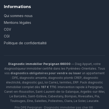
Informations
Qui sommes-nous
Mentions légales
CGV
CGI
Politique de confidentialité
Diagnostic immobilier Perpignan 66000
— Diag Appart, votre
diagnostiqueur immobilier certifié dans les Pyrénées-Orientales. Tous
vos
diagnostics obligatoires pour vendre ou louer
un appartement
: DPE, diagnostic amiante, diagnostic plomb CREP, diagnostic
électricité, diagnostic gaz, loi Carrez, termites, ERP.
Pack diagnostic
immobilier complet dès
197 € TTC
. Intervention rapide à
Perpignan
,
Canet-en-Roussillon
,
Saint-Laurent-de-la-Salanque
,
Argelès-sur-Mer
,
Le Barcarès
,
Saint-Estève
,
Cabestany
,
Bompas
,
Rivesaltes
,
Pia
,
Toulouges
,
Elne
,
Saleilles
,
Pollestres
,
Claira
,
Le Soler
,
Leucate
.
Prix DPE Perpignan · Diagnostic immobilier pas cher 66 ·