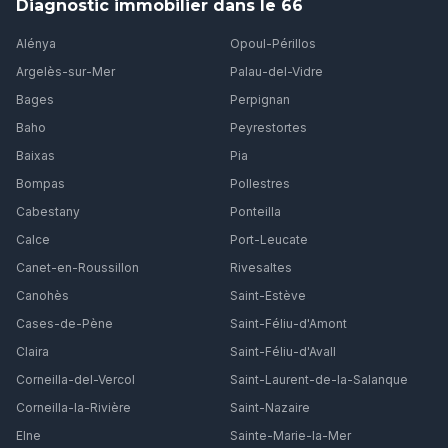
Diagnostic immobilier dans le 66
Alénya
Opoul-Périllos
Argelès-sur-Mer
Palau-del-Vidre
Bages
Perpignan
Baho
Peyrestortes
Baixas
Pia
Bompas
Pollestres
Cabestany
Ponteilla
Calce
Port-Leucate
Canet-en-Roussillon
Rivesaltes
Canohès
Saint-Estève
Cases-de-Pène
Saint-Féliu-d'Amont
Claira
Saint-Féliu-d'Avall
Corneilla-del-Vercol
Saint-Laurent-de-la-Salanque
Corneilla-la-Rivière
Saint-Nazaire
Elne
Sainte-Marie-la-Mer