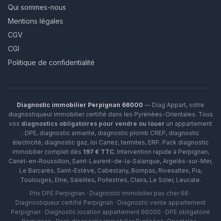
Qui sommes-nous
Mentions légales
CGV
CGI
Politique de confidentialité
Diagnostic immobilier Perpignan 66000
— Diag Appart, votre
diagnostiqueur immobilier certifié dans les Pyrénées-Orientales. Tous
vos
diagnostics obligatoires pour vendre ou louer
un appartement
: DPE, diagnostic amiante, diagnostic plomb CREP, diagnostic
électricité, diagnostic gaz, loi Carrez, termites, ERP.
Pack diagnostic
immobilier complet dès
197 € TTC
. Intervention rapide à
Perpignan
,
Canet-en-Roussillon
,
Saint-Laurent-de-la-Salanque
,
Argelès-sur-Mer
,
Le Barcarès
,
Saint-Estève
,
Cabestany
,
Bompas
,
Rivesaltes
,
Pia
,
Toulouges
,
Elne
,
Saleilles
,
Pollestres
,
Claira
,
Le Soler
,
Leucate
.
Prix DPE Perpignan · Diagnostic immobilier pas cher 66 ·
Diagnostiqueur certifié Perpignan · Diagnostic vente appartement
Perpignan · Diagnostic location appartement 66000 · DPE obligatoire