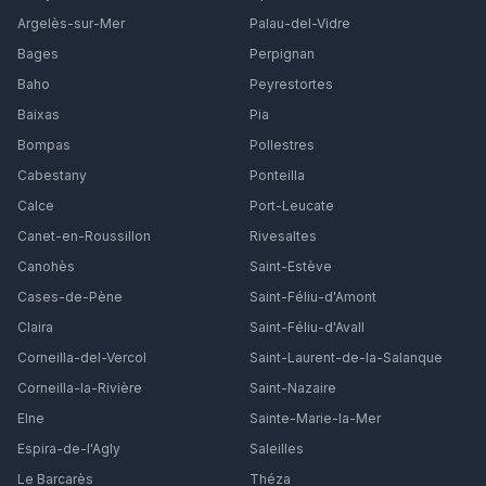
Argelès-sur-Mer
Palau-del-Vidre
Bages
Perpignan
Baho
Peyrestortes
Baixas
Pia
Bompas
Pollestres
Cabestany
Ponteilla
Calce
Port-Leucate
Canet-en-Roussillon
Rivesaltes
Canohès
Saint-Estève
Cases-de-Pène
Saint-Féliu-d'Amont
Claira
Saint-Féliu-d'Avall
Corneilla-del-Vercol
Saint-Laurent-de-la-Salanque
Corneilla-la-Rivière
Saint-Nazaire
Elne
Sainte-Marie-la-Mer
Espira-de-l'Agly
Saleilles
Le Barcarès
Théza