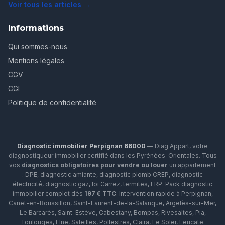
Voir tous les articles →
Informations
Qui sommes-nous
Mentions légales
CGV
CGI
Politique de confidentialité
Diagnostic immobilier Perpignan 66000
— Diag Appart, votre
diagnostiqueur immobilier certifié dans les Pyrénées-Orientales. Tous
vos
diagnostics obligatoires pour vendre ou louer
un appartement
: DPE, diagnostic amiante, diagnostic plomb CREP, diagnostic
électricité, diagnostic gaz, loi Carrez, termites, ERP.
Pack diagnostic
immobilier complet dès
197 € TTC
. Intervention rapide à
Perpignan
,
Canet-en-Roussillon
,
Saint-Laurent-de-la-Salanque
,
Argelès-sur-Mer
,
Le Barcarès
,
Saint-Estève
,
Cabestany
,
Bompas
,
Rivesaltes
,
Pia
,
Toulouges
,
Elne
,
Saleilles
,
Pollestres
,
Claira
,
Le Soler
,
Leucate
.