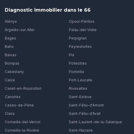
Diagnostic immobilier dans le 66
Alénya
Opoul-Périllos
Argelès-sur-Mer
Palau-del-Vidre
Bages
Perpignan
Baho
Peyrestortes
Baixas
Pia
Bompas
Pollestres
Cabestany
Ponteilla
Calce
Port-Leucate
Canet-en-Roussillon
Rivesaltes
Canohès
Saint-Estève
Cases-de-Pène
Saint-Féliu-d'Amont
Claira
Saint-Féliu-d'Avall
Corneilla-del-Vercol
Saint-Laurent-de-la-Salanque
Corneilla-la-Rivière
Saint-Nazaire