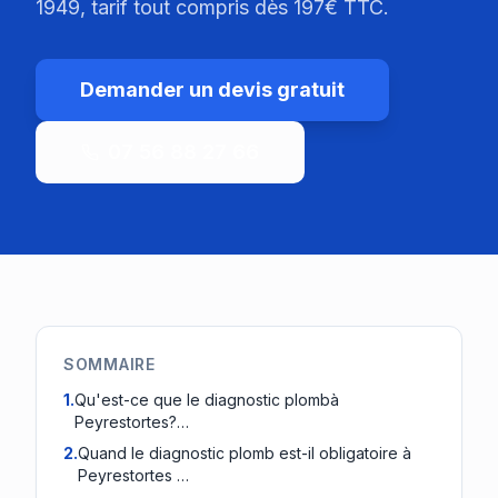
1949, tarif tout compris dès 197€ TTC.
Demander un devis gratuit
07 56 88 27 66
SOMMAIRE
1
.
Qu'est-ce que le diagnostic plombà
Peyrestortes?…
2
.
Quand le diagnostic plomb est-il obligatoire à
Peyrestortes …