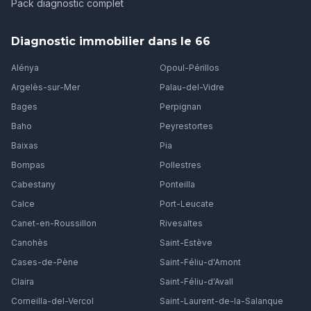
Pack diagnostic complet
Diagnostic immobilier dans le 66
Alénya
Opoul-Périllos
Argelès-sur-Mer
Palau-del-Vidre
Bages
Perpignan
Baho
Peyrestortes
Baixas
Pia
Bompas
Pollestres
Cabestany
Ponteilla
Calce
Port-Leucate
Canet-en-Roussillon
Rivesaltes
Canohès
Saint-Estève
Cases-de-Pène
Saint-Féliu-d'Amont
Claira
Saint-Féliu-d'Avall
Corneilla-del-Vercol
Saint-Laurent-de-la-Salanque