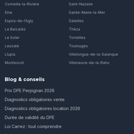
Corneilla-la-Rivière
Saint-Nazaire
Elne
Sainte-Marie-la-Mer
Espira-de-l'Agly
Saleilles
Le Barcarès
Théza
Le Soler
Torreilles
Leucate
Toulouges
Llupia
Villelongue-de-la-Salanque
Montescot
Villeneuve-de-la-Raho
Blog & conseils
Prix DPE Perpignan 2026
Diagnostics obligatoires vente
Diagnostics obligatoires location 2026
Durée de validité du DPE
Loi Carrez : tout comprendre