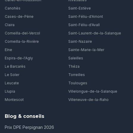
Canohès
Saint-Estève
Cases-de-Pène
Saint-Féliu-d'Amont
Claira
Saint-Féliu-d'Avall
Corneilla-del-Vercol
Saint-Laurent-de-la-Salanque
Corneilla-la-Rivière
Saint-Nazaire
Elne
Sainte-Marie-la-Mer
Espira-de-l'Agly
Saleilles
Le Barcarès
Théza
Le Soler
Torreilles
Leucate
Toulouges
Llupia
Villelongue-de-la-Salanque
Montescot
Villeneuve-de-la-Raho
Blog & conseils
Prix DPE Perpignan 2026