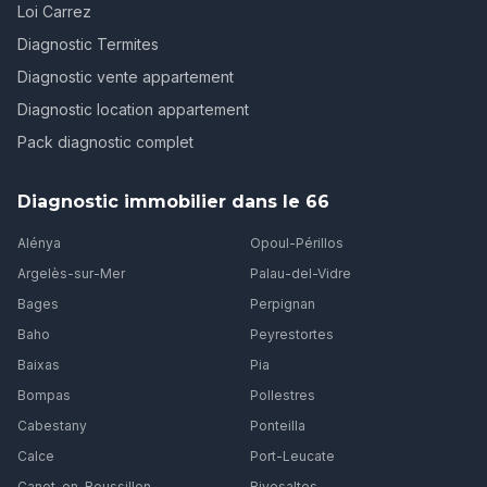
Loi Carrez
Diagnostic Termites
Diagnostic vente appartement
Diagnostic location appartement
Pack diagnostic complet
Diagnostic immobilier dans le 66
Alénya
Opoul-Périllos
Argelès-sur-Mer
Palau-del-Vidre
Bages
Perpignan
Baho
Peyrestortes
Baixas
Pia
Bompas
Pollestres
Cabestany
Ponteilla
Calce
Port-Leucate
Canet-en-Roussillon
Rivesaltes