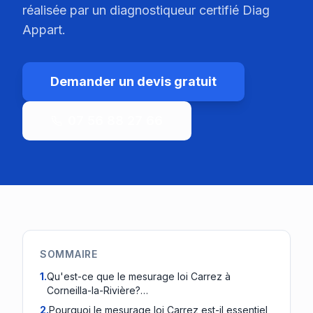
réalisée par un diagnostiqueur certifié Diag
Appart.
Demander un devis gratuit
07 56 88 27 66
SOMMAIRE
1
.
Qu'est-ce que le mesurage loi Carrez à
Corneilla-la-Rivière?…
2
.
Pourquoi le mesurage loi Carrez est-il essentiel