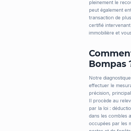
pleinement le reco
peut également ent
transaction de plu
certifié intervena
immobilière et vou
Comment 
Bompas 
Notre diagnostique
effectuer le mesur
précision, principa
Il procède au rele
par la loi : déduc
dans les combles a
occupées par les m