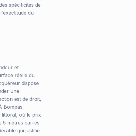
es spécificités de
l'exactitude du
endeur et
urface réelle du
acquéreur dispose
ander une
ction est de droit,
. À Bompas,
ittoral, où le prix
de 5 mètres carrés
rable qui justifie