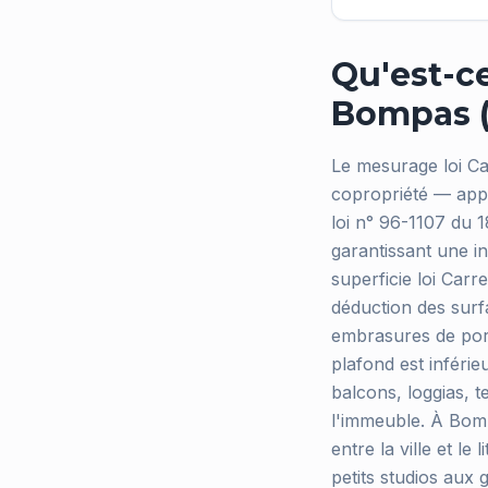
Qu'est-ce
Bompas (
Le mesurage loi Car
copropriété — appa
loi n° 96-1107 du 
garantissant une in
superficie loi Car
déduction des surf
embrasures de port
plafond est inférie
balcons, loggias, 
l'immeuble. À Bom
entre la ville et l
petits studios aux