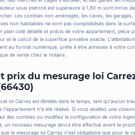
es, des marches et cages d'escalier, et des gaines techniqu
auteur sous plafond est supérieure à 1,80 m sont inclus dans
ncher. Les combles non aménagés, les caves, les garages, 
exes non habitables ne sont pas comptabilisés dans la surf
un plan coté détaillé et précis de votre appartement, pièce p
 et le calcul de la superficie privative exacte. L'attestatio
ent au format numérique, prête à être annexée à votre co
que de vente chez le notaire.
et prix du mesurage loi Carre
(66430)
ficat loi Carrez est illimitée dans le temps, tant qu'aucun tr
e l'appartement n'a été réalisé. Si vous abattez une cloiso
z des combles ou modifiez la configuration de votre loge
t, un nouveau mesurage devra être effectué avant la procha
 que le mesurage loi Carrez n'est obligatoire que pour la v