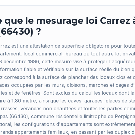
 que le mesurage loi Carrez 
66430) ?
rez est une attestation de superficie obligatoire pour toute
rtement, local commercial, bureau ou tout autre lot privati
18 décembre 1996, cette mesure vise à protéger l'acquéreur
formation fiable et vérifiable sur la surface réelle du bien q
rez correspond à la surface de plancher des locaux clos et 
aces occupées par les murs, cloisons, marches et cages d'e
es et de fenêtres. Sont exclus du calcul les locaux dont l
ure à 1,80 mètre, ainsi que les caves, garages, places de s
terrasses, vérandas non chauffées et toutes les parties co
pas (66430), commune résidentielle limitrophe de Perpign
e littoral, les configurations d'appartements sont extrêmement
 grands appartements familiaux, en passant par les duplex 