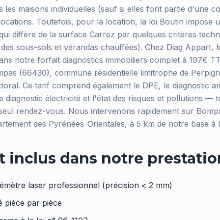
s les maisons individuelles (sauf si elles font partie d'une c
 locations. Toutefois, pour la location, la loi Boutin impose
 qui diffère de la surface Carrez par quelques critères tec
 des sous-sols et vérandas chauffées). Chez Diag Appart, l
dans notre forfait diagnostics immobiliers complet à 197€ 
pas (66430), commune résidentielle limitrophe de Perpig
 littoral. Ce tarif comprend également le DPE, le diagnostic a
 diagnostic électricité et l'état des risques et pollutions — 
n seul rendez-vous. Nous intervenons rapidement sur Bomp
rtement des Pyrénées-Orientales, à 5 km de notre base à 
t inclus dans notre prestatio
émètre laser professionnel (précision < 2 mm)
lé pièce par pièce