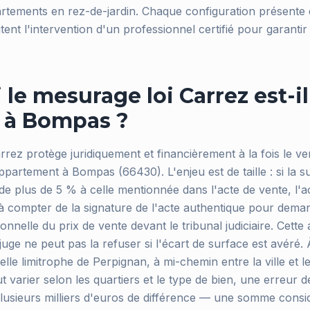
artements en rez-de-jardin. Chaque configuration présente d
ent l'intervention d'un professionnel certifié pour garantir 
le mesurage loi Carrez est-il
l à Bompas ?
rrez protège juridiquement et financièrement à la fois le v
partement à Bompas (66430). L'enjeu est de taille : si la s
 de plus de 5 % à celle mentionnée dans l'acte de vente, l'
 à compter de la signature de l'acte authentique pour dem
onnelle du prix de vente devant le tribunal judiciaire. Cette a
 juge ne peut pas la refuser si l'écart de surface est avéré
le limitrophe de Perpignan, à mi-chemin entre la ville et le l
 varier selon les quartiers et le type de bien, une erreur 
lusieurs milliers d'euros de différence — une somme considé