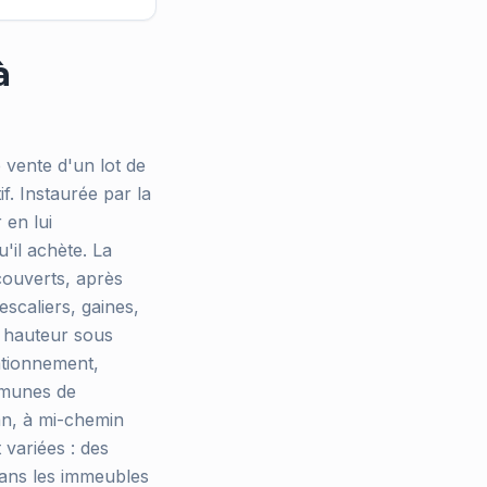
à
 vente d'un lot de
f. Instaurée par la
 en lui
u'il achète. La
couverts, après
scaliers, gaines,
a hauteur sous
tationnement,
mmunes de
an, à mi-chemin
 variées : des
dans les immeubles