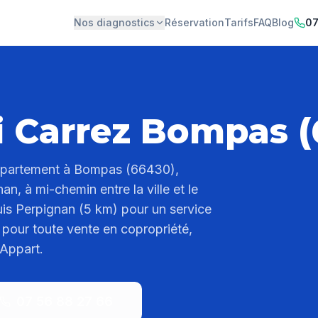
Nos diagnostics
Réservation
Tarifs
FAQ
Blog
07
i Carrez Bompas 
appartement à Bompas (66430),
n, à mi-chemin entre la ville et le
puis Perpignan (5 km) pour un service
e pour toute vente en copropriété,
 Appart.
07 56 88 27 66