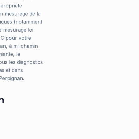
opropriété
 un mesurage de la
hniques (notamment
e mesurage loi
TTC pour votre
nan, à mi-chemin
miante, le
tous les diagnostics
as et dans
Perpignan.
n