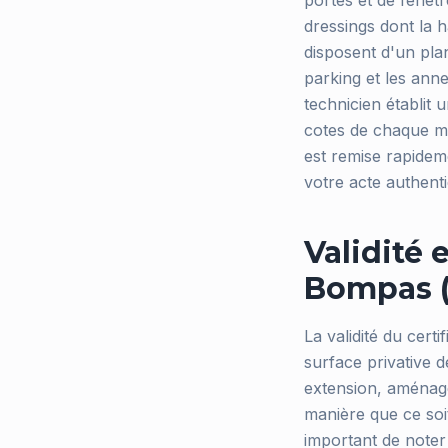
portes et de fenêtr
dressings dont la h
disposent d'un pla
parking et les ann
technicien établit 
cotes de chaque mur
est remise rapidem
votre acte authenti
Validité 
Bompas 
La validité du certi
surface privative d
extension, aménage
manière que ce soi
important de noter