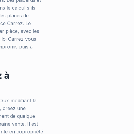
es. Les placards et
 le calcul s'ils
les places de
ace Carrez. Le
ar pièce, avec les
n loi Carrez vous
mpromis puis à
z à
avaux modifiant la
n, créez une
ment de quelque
ine vente. Il est
ente en copropriété