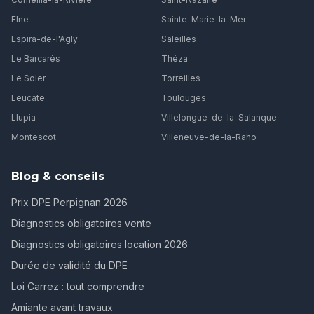
Elne
Sainte-Marie-la-Mer
Espira-de-l'Agly
Saleilles
Le Barcarès
Théza
Le Soler
Torreilles
Leucate
Toulouges
Llupia
Villelongue-de-la-Salanque
Montescot
Villeneuve-de-la-Raho
Blog & conseils
Prix DPE Perpignan 2026
Diagnostics obligatoires vente
Diagnostics obligatoires location 2026
Durée de validité du DPE
Loi Carrez : tout comprendre
Amiante avant travaux