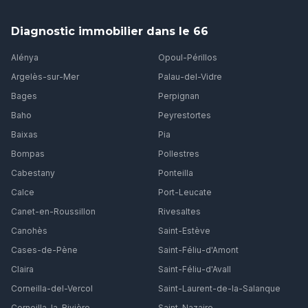
Diagnostic immobilier dans le 66
Alénya
Opoul-Périllos
Argelès-sur-Mer
Palau-del-Vidre
Bages
Perpignan
Baho
Peyrestortes
Baixas
Pia
Bompas
Pollestres
Cabestany
Ponteilla
Calce
Port-Leucate
Canet-en-Roussillon
Rivesaltes
Canohès
Saint-Estève
Cases-de-Pène
Saint-Féliu-d'Amont
Claira
Saint-Féliu-d'Avall
Corneilla-del-Vercol
Saint-Laurent-de-la-Salanque
Corneilla-la-Rivière
Saint-Nazaire