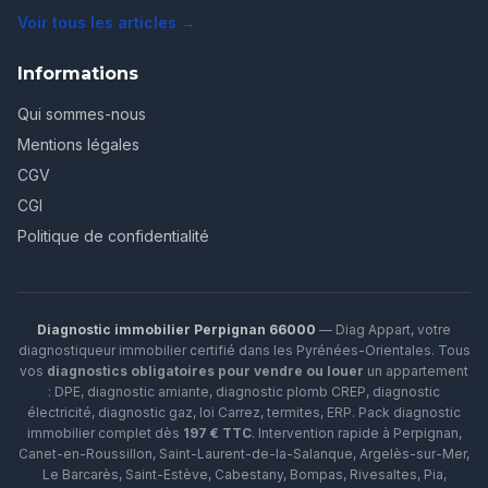
Voir tous les articles →
Informations
Qui sommes-nous
Mentions légales
CGV
CGI
Politique de confidentialité
Diagnostic immobilier Perpignan 66000
— Diag Appart, votre
diagnostiqueur immobilier certifié dans les Pyrénées-Orientales. Tous
vos
diagnostics obligatoires pour vendre ou louer
un appartement
: DPE, diagnostic amiante, diagnostic plomb CREP, diagnostic
électricité, diagnostic gaz, loi Carrez, termites, ERP.
Pack diagnostic
immobilier complet dès
197 € TTC
. Intervention rapide à
Perpignan
,
Canet-en-Roussillon
,
Saint-Laurent-de-la-Salanque
,
Argelès-sur-Mer
,
Le Barcarès
,
Saint-Estève
,
Cabestany
,
Bompas
,
Rivesaltes
,
Pia
,