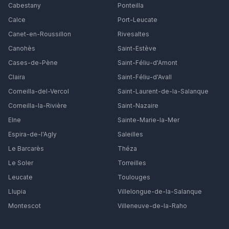
Cabestany
Ponteilla
Calce
Port-Leucate
Canet-en-Roussillon
Rivesaltes
Canohès
Saint-Estève
Cases-de-Pène
Saint-Féliu-d'Amont
Claira
Saint-Féliu-d'Avall
Corneilla-del-Vercol
Saint-Laurent-de-la-Salanque
Corneilla-la-Rivière
Saint-Nazaire
Elne
Sainte-Marie-la-Mer
Espira-de-l'Agly
Saleilles
Le Barcarès
Théza
Le Soler
Torreilles
Leucate
Toulouges
Llupia
Villelongue-de-la-Salanque
Montescot
Villeneuve-de-la-Raho