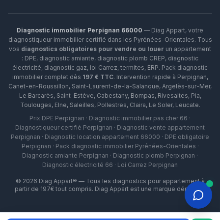
Diagnostic immobilier Perpignan 66000
— Diag Appart, votre
diagnostiqueur immobilier certifié dans les Pyrénées-Orientales. Tous
vos
diagnostics obligatoires pour vendre ou louer
un appartement
: DPE, diagnostic amiante, diagnostic plomb CREP, diagnostic
électricité, diagnostic gaz, loi Carrez, termites, ERP.
Pack diagnostic
immobilier complet dès
197 € TTC
. Intervention rapide à
Perpignan
,
Canet-en-Roussillon
,
Saint-Laurent-de-la-Salanque
,
Argelès-sur-Mer
,
Le Barcarès
,
Saint-Estève
,
Cabestany
,
Bompas
,
Rivesaltes
,
Pia
,
Toulouges
,
Elne
,
Saleilles
,
Pollestres
,
Claira
,
Le Soler
,
Leucate
.
Prix DPE Perpignan · Diagnostic immobilier pas cher 66 ·
Diagnostiqueur certifié Perpignan · Diagnostic vente appartement
Perpignan · Diagnostic location appartement 66000 · DPE obligatoire
Perpignan · Pack diagnostic immobilier Pyrénées-Orientales ·
Diagnostic amiante Perpignan · Diagnostic plomb Perpignan ·
Diagnostic électricité 66 · Loi Carrez Perpignan
©
2026
Diag Appart® — Tous les diagnostics pour appartement à
partir de 197€ tout compris. Diag Appart est une marque déposée.