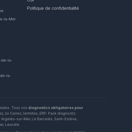
Politique de confidentialité
re
ie-la-Mer
-de-la-
-de-la-
ntales. Tous vos
diagnostics obligatoires pour
, loi Carrez, termites, ERP.
Pack diagnostic
,
Argelès-sur-Mer
,
Le Barcarès
,
Saint-Estève
,
er
,
Leucate
.