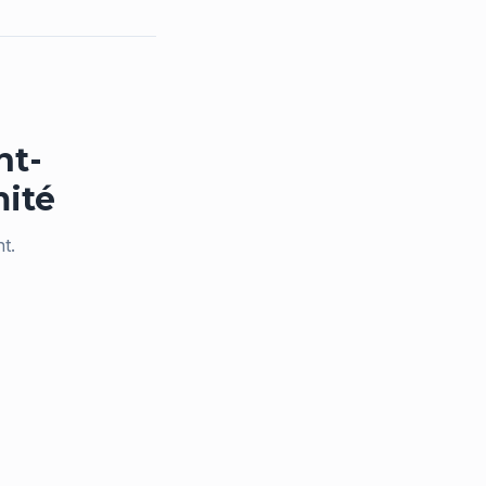
nt-
ité
t.