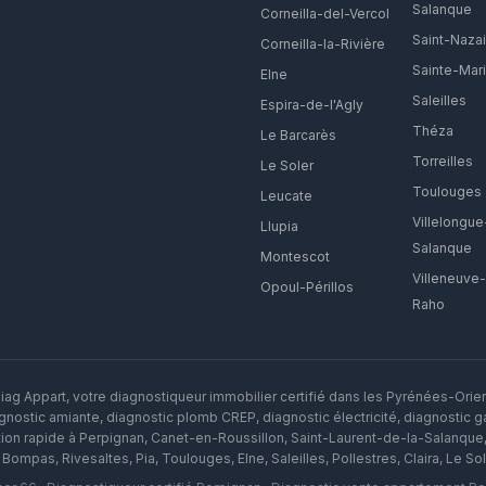
Salanque
Corneilla-del-Vercol
Saint-Nazai
Corneilla-la-Rivière
Sainte-Mar
Elne
Saleilles
Espira-de-l'Agly
Théza
Le Barcarès
Torreilles
Le Soler
Toulouges
Leucate
Villelongue
Llupia
Salanque
Montescot
Villeneuve
Opoul-Périllos
Raho
ag Appart, votre diagnostiqueur immobilier certifié dans les Pyrénées-Orie
nostic amiante, diagnostic plomb CREP, diagnostic électricité, diagnostic gaz
tion rapide à
Perpignan
,
Canet-en-Roussillon
,
Saint-Laurent-de-la-Salanque
,
Bompas
,
Rivesaltes
,
Pia
,
Toulouges
,
Elne
,
Saleilles
,
Pollestres
,
Claira
,
Le Sol