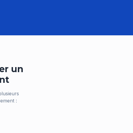
er un
nt
plusieurs
dement :