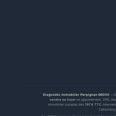
Diagnostic immobilier Perpignan 66000
— Di
vendre ou louer
un appartement : DPE, diag
immobilier complet dès
197 € TTC
. Interven
Cabestany