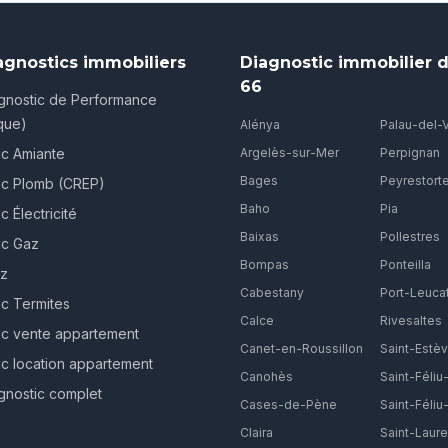
agnostics immobiliers
Diagnostic immobilier d
66
gnostic de Performance
que)
Alénya
Palau-del-
ic Amiante
Argelès-sur-Mer
Perpignan
Bages
Peyrestort
ic Plomb (CREP)
Baho
Pia
c Électricité
Baixas
Pollestres
ic Gaz
Bompas
Ponteilla
ez
Cabestany
Port-Leuca
ic Termites
Calce
Rivesaltes
ic vente appartement
Canet-en-Roussillon
Saint-Estè
ic location appartement
Canohès
Saint-Féliu
gnostic complet
Cases-de-Pène
Saint-Féliu-
Claira
Saint-Laure