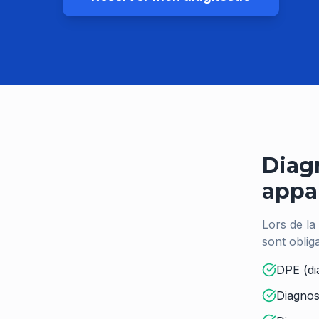
Diagn
appa
Lors de la
sont oblig
DPE (di
Diagnost