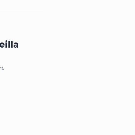
eilla
t.