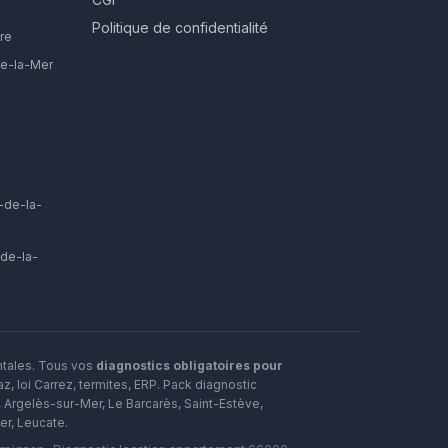
Politique de confidentialité
re
ie-la-Mer
-de-la-
-de-la-
ntales. Tous vos
diagnostics obligatoires pour
, loi Carrez, termites, ERP.
Pack diagnostic
,
Argelès-sur-Mer
,
Le Barcarès
,
Saint-Estève
,
er
,
Leucate
.