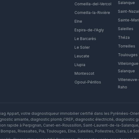
Salanque
Corneilla-del-Vercol
Saint-Nazai
Corneilla-la-Rivière
Sainte-Mar
Elne
Saleilles
Espira-de-l'Agly
Théza
Le Barcarès
Torreilles
Le Soler
Toulouges
Leucate
Villelongue
Llupia
Salanque
Montescot
Villeneuve
Opoul-Périllos
Raho
ag Appart, votre diagnostiqueur immobilier certifié dans les Pyrénées-Orie
nostic amiante, diagnostic plomb CREP, diagnostic électricité, diagnostic gaz
tion rapide à
Perpignan
,
Canet-en-Roussillon
,
Saint-Laurent-de-la-Salanque
,
Bompas
,
Rivesaltes
,
Pia
,
Toulouges
,
Elne
,
Saleilles
,
Pollestres
,
Claira
,
Le Sol