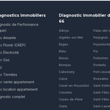
agnostics immobiliers
Diagnostic immobilier d
66
gnostic de Performance
que)
Alénya
Palau-del-
ic Amiante
Argelès-sur-Mer
Perpignan
Bages
Peyrestort
ic Plomb (CREP)
Baho
Pia
c Électricité
Baixas
Pollestres
ic Gaz
Bompas
Ponteilla
ez
Cabestany
Port-Leuca
ic Termites
Calce
Rivesaltes
ic vente appartement
Canet-en-Roussillon
Saint-Estè
ic location appartement
Canohès
Saint-Féliu
gnostic complet
Cases-de-Pène
Saint-Féliu-
Claira
Saint-Laure