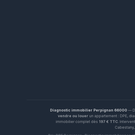
Diagnostic immobilier Perpignan 66000
— Di
vendre ou louer
un appartement : DPE, diag
immobilier complet dès
197 € TTC
. Interven
Cabestany