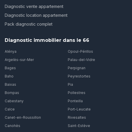
Diagnostic vente appartement
Diagnostic location appartement
Pack diagnostic complet
Diagnostic immobilier dans le 66
Alénya
Opoul-Périllos
Argelès-sur-Mer
Palau-del-Vidre
Bages
Perpignan
Baho
Peyrestortes
Baixas
Pia
Bompas
Pollestres
Cabestany
Ponteilla
Calce
Port-Leucate
Canet-en-Roussillon
Rivesaltes
Canohès
Saint-Estève