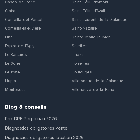
Cases-de-Pène
Saint-Féliu-d'Amont
Claira
Saint-Féliu-d'Avall
Corneilla-del-Vercol
Saint-Laurent-de-la-Salanque
Corneilla-la-Rivière
Saint-Nazaire
Elne
Sainte-Marie-la-Mer
Espira-de-l'Agly
Saleilles
Le Barcarès
Théza
Le Soler
Torreilles
Leucate
Toulouges
Llupia
Villelongue-de-la-Salanque
Montescot
Villeneuve-de-la-Raho
Blog & conseils
Prix DPE Perpignan 2026
Diagnostics obligatoires vente
Diagnostics obligatoires location 2026