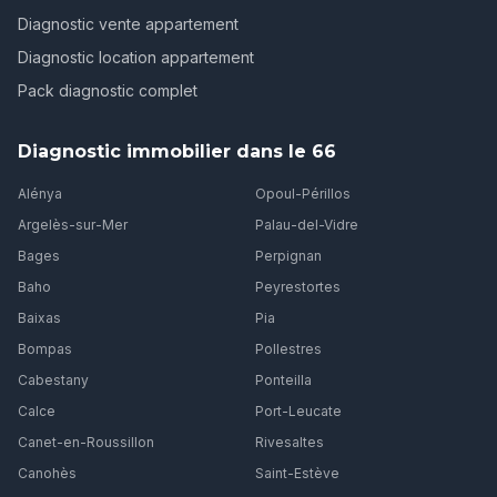
Diagnostic vente appartement
Diagnostic location appartement
Pack diagnostic complet
Diagnostic immobilier dans le 66
Alénya
Opoul-Périllos
Argelès-sur-Mer
Palau-del-Vidre
Bages
Perpignan
Baho
Peyrestortes
Baixas
Pia
Bompas
Pollestres
Cabestany
Ponteilla
Calce
Port-Leucate
Canet-en-Roussillon
Rivesaltes
Canohès
Saint-Estève