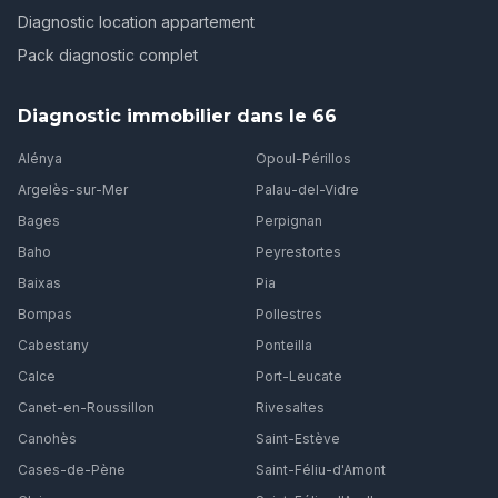
Diagnostic location appartement
Pack diagnostic complet
Diagnostic immobilier dans le 66
Alénya
Opoul-Périllos
Argelès-sur-Mer
Palau-del-Vidre
Bages
Perpignan
Baho
Peyrestortes
Baixas
Pia
Bompas
Pollestres
Cabestany
Ponteilla
Calce
Port-Leucate
Canet-en-Roussillon
Rivesaltes
Canohès
Saint-Estève
Cases-de-Pène
Saint-Féliu-d'Amont