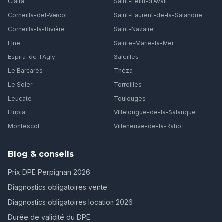
Claira
Saint-Féliu-d'Avall
Corneilla-del-Vercol
Saint-Laurent-de-la-Salanque
Corneilla-la-Rivière
Saint-Nazaire
Elne
Sainte-Marie-la-Mer
Espira-de-l'Agly
Saleilles
Le Barcarès
Théza
Le Soler
Torreilles
Leucate
Toulouges
Llupia
Villelongue-de-la-Salanque
Montescot
Villeneuve-de-la-Raho
Blog & conseils
Prix DPE Perpignan 2026
Diagnostics obligatoires vente
Diagnostics obligatoires location 2026
Durée de validité du DPE