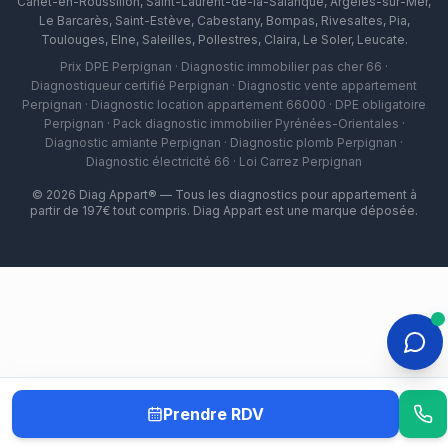
Canet-en-Roussillon
,
Saint-Laurent-de-la-Salanque
,
Argelès-sur-Mer
,
Le Barcarès
,
Saint-Estève
,
Cabestany
,
Bompas
,
Rivesaltes
,
Pia
,
Toulouges
,
Elne
,
Saleilles
,
Pollestres
,
Claira
,
Le Soler
,
Leucate
.
Prix DPE Perpignan · Diagnostic immobilier pas cher 66 ·
Diagnostiqueur certifié Perpignan · Diagnostic vente appartement
Perpignan · Diagnostic location appartement 66000 · DPE obligatoire
Perpignan · Pack diagnostic immobilier Pyrénées-Orientales ·
Diagnostic amiante Perpignan · Diagnostic plomb Perpignan ·
Diagnostic électricité 66 · Loi Carrez Perpignan
©
2026
Diag Appart® — Tous les diagnostics pour appartement à
partir de 197€ tout compris. Diag Appart est une marque déposée.
Prendre RDV