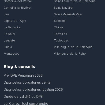
Corneilla-del-Vercol
Saint-Laurent-de-la-Salanque
Corneilla-la-Rivière
Saint-Nazaire
Elne
Sainte-Marie-la-Mer
Espira-de-l'Agly
Saleilles
Le Barcarès
Théza
Le Soler
Torreilles
Leucate
Toulouges
Llupia
Villelongue-de-la-Salanque
Montescot
Villeneuve-de-la-Raho
Blog & conseils
Prix DPE Perpignan 2026
Diagnostics obligatoires vente
Diagnostics obligatoires location 2026
Durée de validité du DPE
Loi Carrez : tout comprendre