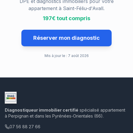
DPE et diagnostics immobiliers pour votre
appartement à
Saint-Féliu-d'Avall
.
197€ tout compris
Réserver mon diagnostic
Mis à jour le :
7 août 2026
Diagnostiqueur immobilier certifié
spécialisé appartement
à Perpignan et dans les Pyrénées-Orientales (66).
07 56 88 27 66