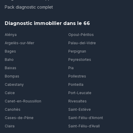
Pack diagnostic complet
Diagnostic immobilier dans le 66
Alénya
Opoul-Périllos
Argelès-sur-Mer
Palau-del-Vidre
Bages
Perpignan
Baho
Peyrestortes
Baixas
Pia
Bompas
Pollestres
Cabestany
Ponteilla
Calce
Port-Leucate
Canet-en-Roussillon
Rivesaltes
Canohès
Saint-Estève
Cases-de-Pène
Saint-Féliu-d'Amont
Claira
Saint-Féliu-d'Avall