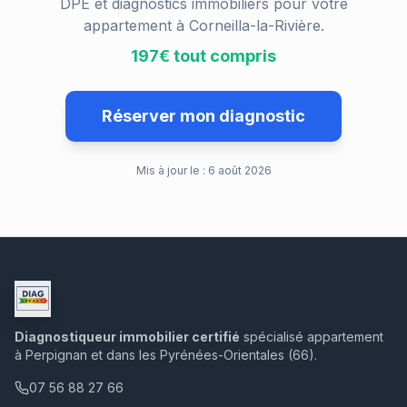
DPE et diagnostics immobiliers pour votre
appartement à
Corneilla-la-Rivière
.
197€ tout compris
Réserver mon diagnostic
Mis à jour le :
6 août 2026
Diagnostiqueur immobilier certifié
spécialisé appartement
à Perpignan et dans les Pyrénées-Orientales (66).
07 56 88 27 66