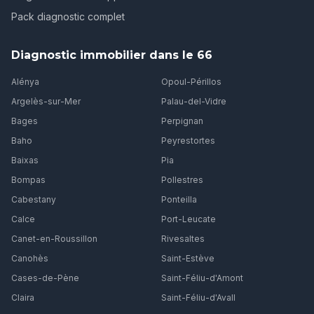
Pack diagnostic complet
Diagnostic immobilier dans le 66
Alénya
Opoul-Périllos
Argelès-sur-Mer
Palau-del-Vidre
Bages
Perpignan
Baho
Peyrestortes
Baixas
Pia
Bompas
Pollestres
Cabestany
Ponteilla
Calce
Port-Leucate
Canet-en-Roussillon
Rivesaltes
Canohès
Saint-Estève
Cases-de-Pène
Saint-Féliu-d'Amont
Claira
Saint-Féliu-d'Avall