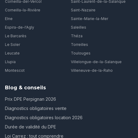
Corneilla-del-Vercol
Saint-Laurent-de-la-Salanque
Corneilla-la-Rivière
Saint-Nazaire
Elne
Sainte-Marie-la-Mer
Espira-de-l'Agly
Saleilles
Le Barcarès
Théza
Le Soler
Torreilles
Leucate
Toulouges
Llupia
Villelongue-de-la-Salanque
Montescot
Villeneuve-de-la-Raho
Blog & conseils
Prix DPE Perpignan 2026
Diagnostics obligatoires vente
Diagnostics obligatoires location 2026
Durée de validité du DPE
Loi Carrez : tout comprendre