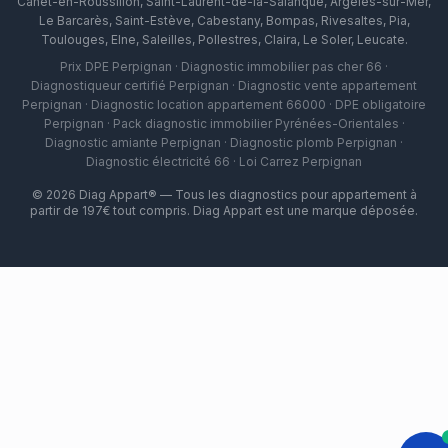
Canet-en-Roussillon
,
Saint-Laurent-de-la-Salanque
,
Argelès-sur-Mer
,
Le Barcarès
,
Saint-Estève
,
Cabestany
,
Bompas
,
Rivesaltes
,
Pia
,
Toulouges
,
Elne
,
Saleilles
,
Pollestres
,
Claira
,
Le Soler
,
Leucate
.
Prix DPE Perpignan · Diagnostic immobilier pas cher 66 ·
Diagnostiqueur certifié Perpignan · Diagnostic vente appartement
Perpignan · Diagnostic location appartement 66000 · DPE obligatoire
Perpignan · Pack diagnostic immobilier Pyrénées-Orientales ·
Diagnostic amiante Perpignan · Diagnostic plomb Perpignan ·
Diagnostic électricité 66 · Loi Carrez Perpignan
©
2026
Diag Appart® — Tous les diagnostics pour appartement à
partir de 197€ tout compris. Diag Appart est une marque déposée.