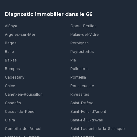
Diagnostic immobilier dans le 66
Alénya
Opoul-Périllos
Argelès-sur-Mer
Palau-del-Vidre
Bages
Perpignan
Baho
Peyrestortes
Baixas
Pia
Bompas
Pollestres
Cabestany
Ponteilla
Calce
Port-Leucate
Canet-en-Roussillon
Rivesaltes
Canohès
Saint-Estève
Cases-de-Pène
Saint-Féliu-d'Amont
Claira
Saint-Féliu-d'Avall
Corneilla-del-Vercol
Saint-Laurent-de-la-Salanque