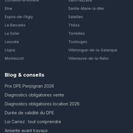
Corneilla-la-Rivière
Saint-Nazaire
Elne
Sainte-Marie-la-Mer
Espira-de-l'Agly
Saleilles
Le Barcarès
Théza
Le Soler
Torreilles
Leucate
Toulouges
Llupia
Villelongue-de-la-Salanque
Montescot
Villeneuve-de-la-Raho
Blog & conseils
Prix DPE Perpignan 2026
Diagnostics obligatoires vente
Diagnostics obligatoires location 2026
Durée de validité du DPE
Loi Carrez : tout comprendre
Amiante avant travaux