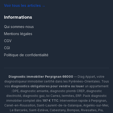
Voir tous les articles →
Informations
Qui sommes-nous
Mentions légales
CGV
CGI
Politique de confidentialité
Diagnostic immobilier Perpignan 66000
— Diag Appart, votre
diagnostiqueur immobilier certifié dans les Pyrénées-Orientales. Tous
vos
diagnostics obligatoires pour vendre ou louer
un appartement
: DPE, diagnostic amiante, diagnostic plomb CREP, diagnostic
électricité, diagnostic gaz, loi Carrez, termites, ERP.
Pack diagnostic
immobilier complet dès
197 € TTC
. Intervention rapide à
Perpignan
,
Canet-en-Roussillon
,
Saint-Laurent-de-la-Salanque
,
Argelès-sur-Mer
,
Le Barcarès
,
Saint-Estève
,
Cabestany
,
Bompas
,
Rivesaltes
,
Pia
,