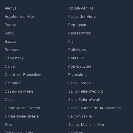
Alénya
Opoul-Périllos
Argelès-sur-Mer
Palau-del-Vidre
Bages
Perpignan
Baho
Peyrestortes
Baixas
Pia
Bompas
Pollestres
Cabestany
Ponteilla
Calce
Port-Leucate
Canet-en-Roussillon
Rivesaltes
Canohès
Saint-Estève
Cases-de-Pène
Saint-Féliu-d'Amont
Claira
Saint-Féliu-d'Avall
Corneilla-del-Vercol
Saint-Laurent-de-la-Salanque
Corneilla-la-Rivière
Saint-Nazaire
Elne
Sainte-Marie-la-Mer
Espira-de-l'Agly
Saleilles