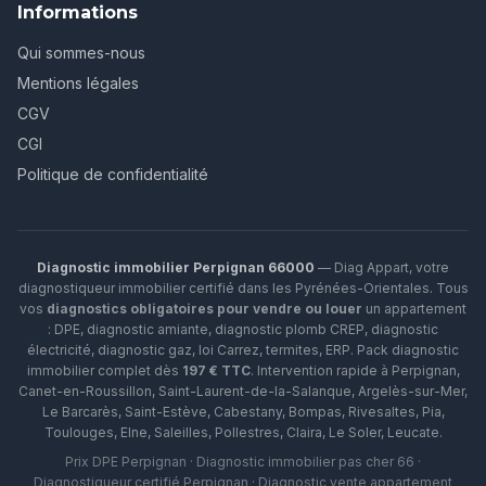
Informations
Qui sommes-nous
Mentions légales
CGV
CGI
Politique de confidentialité
Diagnostic immobilier Perpignan 66000
— Diag Appart, votre
diagnostiqueur immobilier certifié dans les Pyrénées-Orientales. Tous
vos
diagnostics obligatoires pour vendre ou louer
un appartement
: DPE, diagnostic amiante, diagnostic plomb CREP, diagnostic
électricité, diagnostic gaz, loi Carrez, termites, ERP.
Pack diagnostic
immobilier complet dès
197 € TTC
. Intervention rapide à
Perpignan
,
Canet-en-Roussillon
,
Saint-Laurent-de-la-Salanque
,
Argelès-sur-Mer
,
Le Barcarès
,
Saint-Estève
,
Cabestany
,
Bompas
,
Rivesaltes
,
Pia
,
Toulouges
,
Elne
,
Saleilles
,
Pollestres
,
Claira
,
Le Soler
,
Leucate
.
Prix DPE Perpignan · Diagnostic immobilier pas cher 66 ·
Diagnostiqueur certifié Perpignan · Diagnostic vente appartement