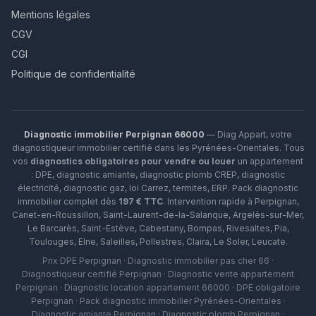
Mentions légales
CGV
CGI
Politique de confidentialité
Diagnostic immobilier Perpignan 66000
— Diag Appart, votre
diagnostiqueur immobilier certifié dans les Pyrénées-Orientales. Tous
vos
diagnostics obligatoires pour vendre ou louer
un appartement
: DPE, diagnostic amiante, diagnostic plomb CREP, diagnostic
électricité, diagnostic gaz, loi Carrez, termites, ERP.
Pack diagnostic
immobilier complet dès
197 € TTC
. Intervention rapide à
Perpignan
,
Canet-en-Roussillon
,
Saint-Laurent-de-la-Salanque
,
Argelès-sur-Mer
,
Le Barcarès
,
Saint-Estève
,
Cabestany
,
Bompas
,
Rivesaltes
,
Pia
,
Toulouges
,
Elne
,
Saleilles
,
Pollestres
,
Claira
,
Le Soler
,
Leucate
.
Prix DPE Perpignan · Diagnostic immobilier pas cher 66 ·
Diagnostiqueur certifié Perpignan · Diagnostic vente appartement
Perpignan · Diagnostic location appartement 66000 · DPE obligatoire
Perpignan · Pack diagnostic immobilier Pyrénées-Orientales ·
Diagnostic amiante Perpignan · Diagnostic plomb Perpignan ·