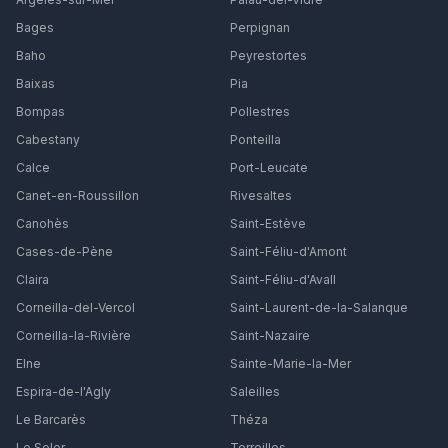
Bages
Perpignan
Baho
Peyrestortes
Baixas
Pia
Bompas
Pollestres
Cabestany
Ponteilla
Calce
Port-Leucate
Canet-en-Roussillon
Rivesaltes
Canohès
Saint-Estève
Cases-de-Pène
Saint-Féliu-d'Amont
Claira
Saint-Féliu-d'Avall
Corneilla-del-Vercol
Saint-Laurent-de-la-Salanque
Corneilla-la-Rivière
Saint-Nazaire
Elne
Sainte-Marie-la-Mer
Espira-de-l'Agly
Saleilles
Le Barcarès
Théza
Le Soler
Torreilles