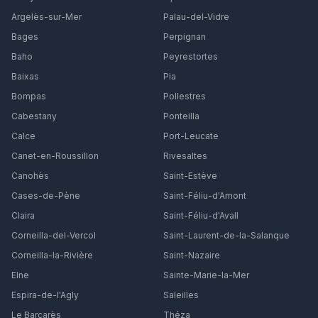
Argelès-sur-Mer
Palau-del-Vidre
Bages
Perpignan
Baho
Peyrestortes
Baixas
Pia
Bompas
Pollestres
Cabestany
Ponteilla
Calce
Port-Leucate
Canet-en-Roussillon
Rivesaltes
Canohès
Saint-Estève
Cases-de-Pène
Saint-Féliu-d'Amont
Claira
Saint-Féliu-d'Avall
Corneilla-del-Vercol
Saint-Laurent-de-la-Salanque
Corneilla-la-Rivière
Saint-Nazaire
Elne
Sainte-Marie-la-Mer
Espira-de-l'Agly
Saleilles
Le Barcarès
Théza