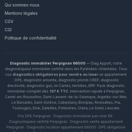
Qui sommes-nous
Mentions légales
CGV
CGI
Politique de confidentialité
Diagnostic immobilier Perpignan 66000
— Diag Appart, votre
diagnostiqueur immobilier certifié dans les Pyrénées-Orientales. Tous
vos
diagnostics obligatoires pour vendre ou louer
un appartement
: DPE, diagnostic amiante, diagnostic plomb CREP, diagnostic
électricité, diagnostic gaz, loi Carrez, termites, ERP.
Pack diagnostic
immobilier complet dès
197 € TTC
. Intervention rapide à
Perpignan
,
Canet-en-Roussillon
,
Saint-Laurent-de-la-Salanque
,
Argelès-sur-Mer
,
Le Barcarès
,
Saint-Estève
,
Cabestany
,
Bompas
,
Rivesaltes
,
Pia
,
Toulouges
,
Elne
,
Saleilles
,
Pollestres
,
Claira
,
Le Soler
,
Leucate
.
Prix DPE Perpignan · Diagnostic immobilier pas cher 66 ·
Diagnostiqueur certifié Perpignan · Diagnostic vente appartement
Perpignan · Diagnostic location appartement 66000 · DPE obligatoire