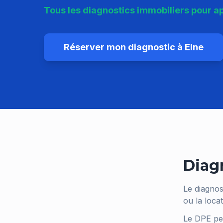
Tous les diagnostics immobiliers pour 
Réserver mon diagnostic à
Elne
Diag
Le diagnos
ou la loca
Le DPE per