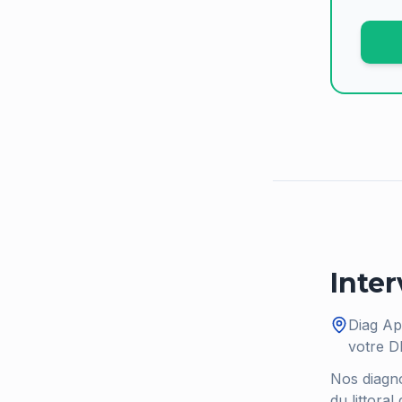
Inte
Diag App
votre 
Nos diagno
du littora