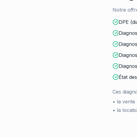
Notre offr
DPE (di
Diagnos
Diagnost
Diagnos
Diagnos
État des
Ces diagno
• la vente
• la locat