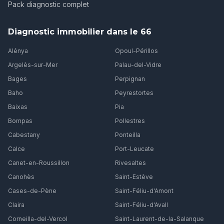
Pack diagnostic complet
Diagnostic immobilier dans le 66
Alénya
Opoul-Périllos
Argelès-sur-Mer
Palau-del-Vidre
Bages
Perpignan
Baho
Peyrestortes
Baixas
Pia
Bompas
Pollestres
Cabestany
Ponteilla
Calce
Port-Leucate
Canet-en-Roussillon
Rivesaltes
Canohès
Saint-Estève
Cases-de-Pène
Saint-Féliu-d'Amont
Claira
Saint-Féliu-d'Avall
Corneilla-del-Vercol
Saint-Laurent-de-la-Salanque