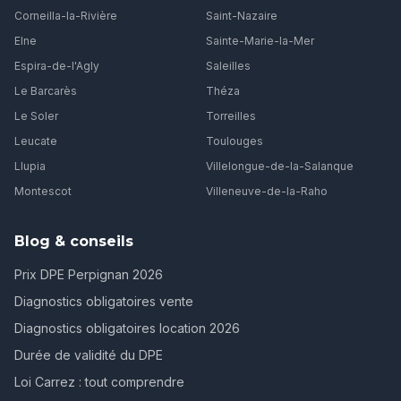
Corneilla-la-Rivière
Saint-Nazaire
Elne
Sainte-Marie-la-Mer
Espira-de-l'Agly
Saleilles
Le Barcarès
Théza
Le Soler
Torreilles
Leucate
Toulouges
Llupia
Villelongue-de-la-Salanque
Montescot
Villeneuve-de-la-Raho
Blog & conseils
Prix DPE Perpignan 2026
Diagnostics obligatoires vente
Diagnostics obligatoires location 2026
Durée de validité du DPE
Loi Carrez : tout comprendre