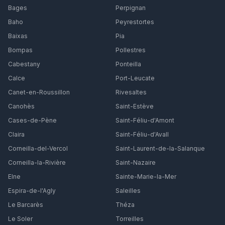
Bages
Perpignan
Baho
Peyrestortes
Baixas
Pia
Bompas
Pollestres
Cabestany
Ponteilla
Calce
Port-Leucate
Canet-en-Roussillon
Rivesaltes
Canohès
Saint-Estève
Cases-de-Pène
Saint-Féliu-d'Amont
Claira
Saint-Féliu-d'Avall
Corneilla-del-Vercol
Saint-Laurent-de-la-Salanque
Corneilla-la-Rivière
Saint-Nazaire
Elne
Sainte-Marie-la-Mer
Espira-de-l'Agly
Saleilles
Le Barcarès
Théza
Le Soler
Torreilles