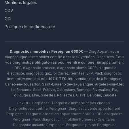
Mentions légales
CGV
CGI
Politique de confidentialité
Diagnostic immobilier Perpignan 66000
— Diag Appart, votre
diagnostiqueur immobilier certifié dans les Pyrénées-Orientales. Tous
vos
diagnostics obligatoires pour vendre ou louer
un appartement
: DPE, diagnostic amiante, diagnostic plomb CREP, diagnostic
électricité, diagnostic gaz, loi Carrez, termites, ERP.
Pack diagnostic
immobilier complet dès
197 € TTC
. Intervention rapide à
Perpignan
,
Canet-en-Roussillon
,
Saint-Laurent-de-la-Salanque
,
Argelès-sur-Mer
,
Le Barcarès
,
Saint-Estève
,
Cabestany
,
Bompas
,
Rivesaltes
,
Pia
,
Toulouges
,
Elne
,
Saleilles
,
Pollestres
,
Claira
,
Le Soler
,
Leucate
.
Prix DPE Perpignan · Diagnostic immobilier pas cher 66 ·
Diagnostiqueur certifié Perpignan · Diagnostic vente appartement
Perpignan · Diagnostic location appartement 66000 · DPE obligatoire
Perpignan · Pack diagnostic immobilier Pyrénées-Orientales ·
Diagnostic amiante Perpignan · Diagnostic plomb Perpignan ·