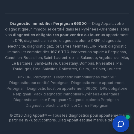
Diagnostic immobilier Perpignan 66000
— Diag Appart, votre
diagnostiqueur immobilier certifié dans les Pyrénées-Orientales. Tous
vos
diagnostics obligatoires pour vendre ou louer
un appartement
: DPE, diagnostic amiante, diagnostic plomb CREP, diagnostic
électricité, diagnostic gaz, loi Carrez, termites, ERP.
Pack diagnostic
immobilier complet dès
197 € TTC
. Intervention rapide à
Perpignan
,
Canet-en-Roussillon
,
Saint-Laurent-de-la-Salanque
,
Argelès-sur-Mer
,
Le Barcarès
,
Saint-Estève
,
Cabestany
,
Bompas
,
Rivesaltes
,
Pia
,
Toulouges
,
Elne
,
Saleilles
,
Pollestres
,
Claira
,
Le Soler
,
Leucate
.
Prix DPE Perpignan · Diagnostic immobilier pas cher 66 ·
Diagnostiqueur certifié Perpignan · Diagnostic vente appartement
Perpignan · Diagnostic location appartement 66000 · DPE obligatoire
Perpignan · Pack diagnostic immobilier Pyrénées-Orientales ·
Diagnostic amiante Perpignan · Diagnostic plomb Perpignan ·
Diagnostic électricité 66 · Loi Carrez Perpignan
©
2026
Diag Appart® — Tous les diagnostics pour appartement à
partir de 197€ tout compris. Diag Appart est une marque déposée.