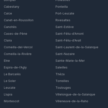
Cabestany
Ponteilla
Calce
Port-Leucate
Canet-en-Roussillon
Rivesaltes
Canohès
Saint-Estève
Cases-de-Pène
Saint-Féliu-d'Amont
Claira
Saint-Féliu-d'Avall
Corneilla-del-Vercol
Saint-Laurent-de-la-Salanque
Corneilla-la-Rivière
Saint-Nazaire
Elne
Sainte-Marie-la-Mer
Espira-de-l'Agly
Saleilles
Le Barcarès
Théza
Le Soler
Torreilles
Leucate
Toulouges
Llupia
Villelongue-de-la-Salanque
Montescot
Villeneuve-de-la-Raho