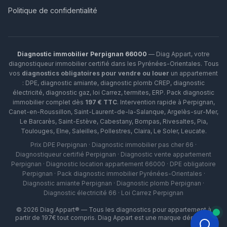
Politique de confidentialité
Diagnostic immobilier Perpignan 66000
— Diag Appart, votre
diagnostiqueur immobilier certifié dans les Pyrénées-Orientales. Tous
vos
diagnostics obligatoires pour vendre ou louer
un appartement
: DPE, diagnostic amiante, diagnostic plomb CREP, diagnostic
électricité, diagnostic gaz, loi Carrez, termites, ERP.
Pack diagnostic
immobilier complet dès
197 € TTC
. Intervention rapide à
Perpignan
,
Canet-en-Roussillon
,
Saint-Laurent-de-la-Salanque
,
Argelès-sur-Mer
,
Le Barcarès
,
Saint-Estève
,
Cabestany
,
Bompas
,
Rivesaltes
,
Pia
,
Toulouges
,
Elne
,
Saleilles
,
Pollestres
,
Claira
,
Le Soler
,
Leucate
.
Prix DPE Perpignan · Diagnostic immobilier pas cher 66 ·
Diagnostiqueur certifié Perpignan · Diagnostic vente appartement
Perpignan · Diagnostic location appartement 66000 · DPE obligatoire
Perpignan · Pack diagnostic immobilier Pyrénées-Orientales ·
Diagnostic amiante Perpignan · Diagnostic plomb Perpignan ·
Diagnostic électricité 66 · Loi Carrez Perpignan
©
2026
Diag Appart® — Tous les diagnostics pour appartement à
partir de 197€ tout compris. Diag Appart est une marque déposée.