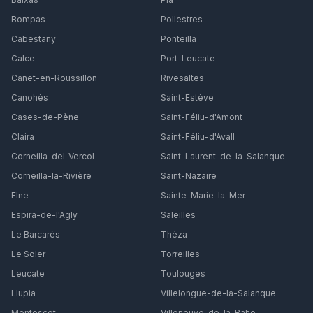
Bompas
Pollestres
Cabestany
Ponteilla
Calce
Port-Leucate
Canet-en-Roussillon
Rivesaltes
Canohès
Saint-Estève
Cases-de-Pène
Saint-Féliu-d'Amont
Claira
Saint-Féliu-d'Avall
Corneilla-del-Vercol
Saint-Laurent-de-la-Salanque
Corneilla-la-Rivière
Saint-Nazaire
Elne
Sainte-Marie-la-Mer
Espira-de-l'Agly
Saleilles
Le Barcarès
Théza
Le Soler
Torreilles
Leucate
Toulouges
Llupia
Villelongue-de-la-Salanque
Montescot
Villeneuve-de-la-Raho