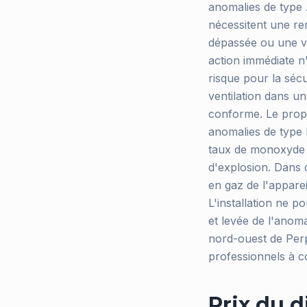
anomalies de type 
nécessitent une re
dépassée ou une ve
action immédiate n
risque pour la séc
ventilation dans u
conforme. Le propri
anomalies de type D
taux de monoxyde d
d'explosion. Dans c
en gaz de l'apparei
L'installation ne p
et levée de l'anom
nord-ouest de Perp
professionnels à c
Prix du d