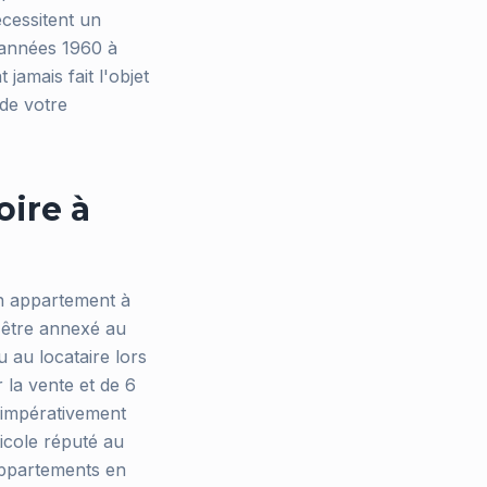
cessitent un
 années 1960 à
jamais fait l'objet
 de votre
oire à
'un appartement à
it être annexé au
 au locataire lors
r la vente et de 6
t impérativement
ticole réputé au
appartements en