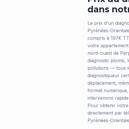
dans notr
Le prix d'un diagn
Pyrénées-Orientales
compris à 197€ TTC
votre appartement 
nord-ouest de Perp
diagnostic plomb, le
pollutions — tous 
diagnostiqueur cert
déplacement, même
format numérique, 
intervenons rapid
Pour obtenir votre 
directement par té
Pyrénées-Orientale