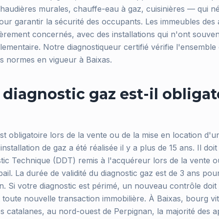
audières murales, chauffe-eau à gaz, cuisinières — qui né
pour garantir la sécurité des occupants. Les immeubles des
èrement concernés, avec des installations qui n'ont souvent 
lementaire. Notre diagnostiqueur certifié vérifie l'ensemble
les normes en vigueur à Baixas.
diagnostic gaz est-il obligat
st obligatoire lors de la vente ou de la mise en location d
installation de gaz a été réalisée il y a plus de 15 ans. Il do
tic Technique (DDT) remis à l'acquéreur lors de la vente ou
bail. La durée de validité du diagnostic gaz est de 3 ans pou
on. Si votre diagnostic est périmé, un nouveau contrôle doi
 toute nouvelle transaction immobilière. À Baixas, bourg vi
 catalanes, au nord-ouest de Perpignan, la majorité des 