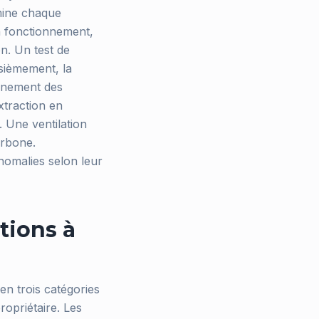
mine chaque
on fonctionnement,
n. Un test de
isièmement, la
onnement des
extraction en
. Une ventilation
arbone.
nomalies selon leur
tions à
en trois catégories
ropriétaire. Les