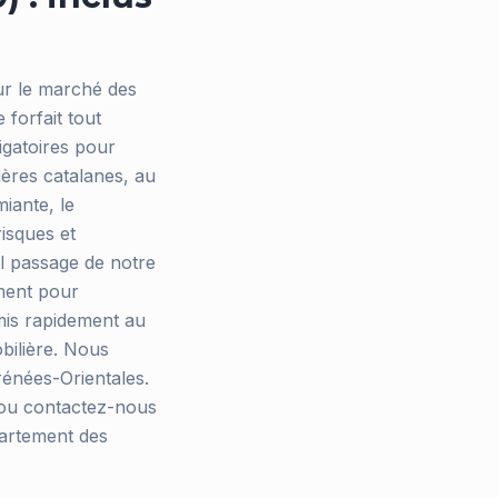
sur le marché des
 forfait tout
igatoires pour
ères catalanes, au
iante, le
risques et
l passage de notre
ément pour
mis rapidement au
bilière. Nous
énées-Orientales.
e ou contactez-nous
partement des