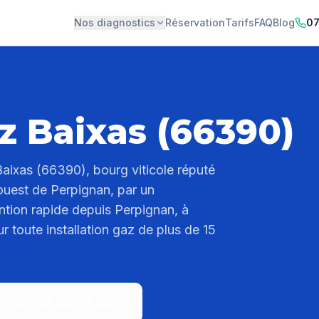
Nos diagnostics
Réservation
Tarifs
FAQ
Blog
07
z Baixas (66390)
 Baixas (66390), bourg viticole réputé
ouest de Perpignan, par un
ention rapide depuis Perpignan, à
r toute installation gaz de plus de 15
07 56 88 27 66