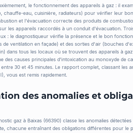
ièmement, le fonctionnement des appareils à gaz : il exa
, chauffe-eau, cuisinière, radiateurs) pour vérifier leur b
ombustion et l'évacuation correcte des produits de combustio
 sur les appareils raccordés à un conduit d'évacuation. Tro
aux : le diagnostiqueur vérifie la présence et le bon foncti
les de ventilation en façade) et des sorties d'air (bouches d'
ain) dans tous les locaux où se trouvent des appareils à gaz
'une des causes principales d'intoxication au monoxyde de c
e entre 30 et 45 minutes. Le rapport complet, classant les a
I), vous est remis rapidement.
ation des anomalies et obliga
nostic gaz à Baixas (66390) classe les anomalies détectées 
te, chacune entraînant des obligations différentes pour le p