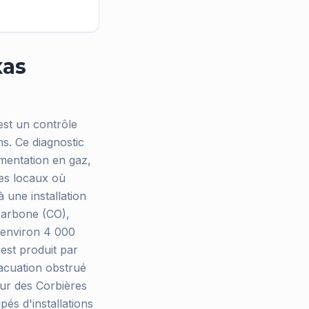
xas
 est un contrôle
ns. Ce diagnostic
limentation en gaz,
des locaux où
 une installation
carbone (CO),
'environ 4 000
 est produit par
acuation obstrué
œur des Corbières
és d'installations