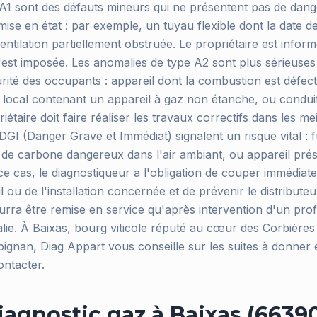
A1 sont des défauts mineurs qui ne présentent pas de dang
mise en état : par exemple, un tuyau flexible dont la date d
ntilation partiellement obstruée. Le propriétaire est info
'est imposée. Les anomalies de type A2 sont plus sérieuses
urité des occupants : appareil dont la combustion est défe
n local contenant un appareil à gaz non étanche, ou condui
étaire doit faire réaliser les travaux correctifs dans les mei
GI (Danger Grave et Immédiat) signalent un risque vital : f
e carbone dangereux dans l'air ambiant, ou appareil prés
e cas, le diagnostiqueur a l'obligation de couper immédiate
l ou de l'installation concernée et de prévenir le distributeu
ourra être remise en service qu'après intervention d'un prof
alie. À Baixas, bourg viticole réputé au cœur des Corbières
ignan, Diag Appart vous conseille sur les suites à donner e
ontacter.
iagnostic gaz à Baixas (66390