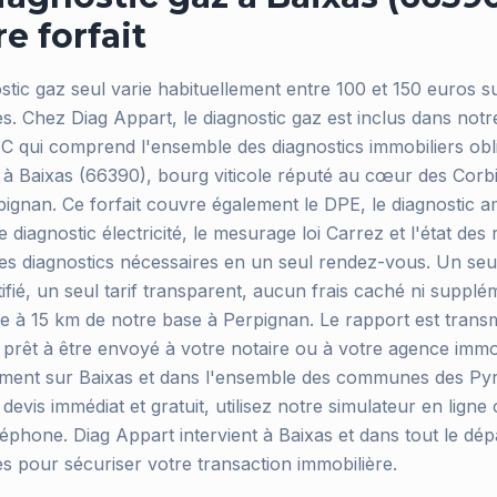
e forfait
ostic gaz seul varie habituellement entre 100 et 150 euros 
. Chez Diag Appart, le diagnostic gaz est inclus dans notre
 qui comprend l'ensemble des diagnostics immobiliers obl
à Baixas (66390), bourg viticole réputé au cœur des Corbi
ignan. Ce forfait couvre également le DPE, le diagnostic am
 diagnostic électricité, le mesurage loi Carrez et l'état des 
les diagnostics nécessaires en un seul rendez-vous. Un seu
ifié, un seul tarif transparent, aucun frais caché ni suppl
 à 15 km de notre base à Perpignan. Le rapport est trans
prêt à être envoyé à votre notaire ou à votre agence immo
ement sur Baixas et dans l'ensemble des communes des Pyr
devis immédiat et gratuit, utilisez notre simulateur en lign
léphone. Diag Appart intervient à Baixas et dans tout le dé
s pour sécuriser votre transaction immobilière.