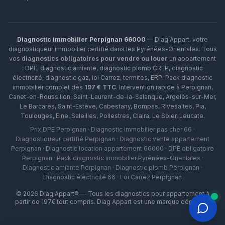
Diagnostic immobilier Perpignan 66000
— Diag Appart, votre
diagnostiqueur immobilier certifié dans les Pyrénées-Orientales. Tous
vos
diagnostics obligatoires pour vendre ou louer
un appartement
: DPE, diagnostic amiante, diagnostic plomb CREP, diagnostic
électricité, diagnostic gaz, loi Carrez, termites, ERP.
Pack diagnostic
immobilier complet dès
197 € TTC
. Intervention rapide à
Perpignan
,
Canet-en-Roussillon
,
Saint-Laurent-de-la-Salanque
,
Argelès-sur-Mer
,
Le Barcarès
,
Saint-Estève
,
Cabestany
,
Bompas
,
Rivesaltes
,
Pia
,
Toulouges
,
Elne
,
Saleilles
,
Pollestres
,
Claira
,
Le Soler
,
Leucate
.
Prix DPE Perpignan · Diagnostic immobilier pas cher 66 ·
Diagnostiqueur certifié Perpignan · Diagnostic vente appartement
Perpignan · Diagnostic location appartement 66000 · DPE obligatoire
Perpignan · Pack diagnostic immobilier Pyrénées-Orientales ·
Diagnostic amiante Perpignan · Diagnostic plomb Perpignan ·
Diagnostic électricité 66 · Loi Carrez Perpignan
©
2026
Diag Appart® — Tous les diagnostics pour appartement à
partir de 197€ tout compris. Diag Appart est une marque déposée.