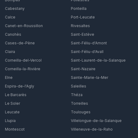
Cabestany
Ponteilla
Calce
Port-Leucate
Canet-en-Roussillon
Rivesaltes
Canohès
Saint-Estève
Cases-de-Pène
Saint-Féliu-d'Amont
Claira
Saint-Féliu-d'Avall
Corneilla-del-Vercol
Saint-Laurent-de-la-Salanque
Corneilla-la-Rivière
Saint-Nazaire
Elne
Sainte-Marie-la-Mer
Espira-de-l'Agly
Saleilles
Le Barcarès
Théza
Le Soler
Torreilles
Leucate
Toulouges
Llupia
Villelongue-de-la-Salanque
Montescot
Villeneuve-de-la-Raho