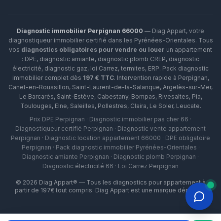
Diagnostic immobilier Perpignan 66000
— Diag Appart, votre
diagnostiqueur immobilier certifié dans les Pyrénées-Orientales. Tous
vos
diagnostics obligatoires pour vendre ou louer
un appartement
: DPE, diagnostic amiante, diagnostic plomb CREP, diagnostic
électricité, diagnostic gaz, loi Carrez, termites, ERP.
Pack diagnostic
immobilier complet dès
197 € TTC
. Intervention rapide à
Perpignan
,
Canet-en-Roussillon
,
Saint-Laurent-de-la-Salanque
,
Argelès-sur-Mer
,
Le Barcarès
,
Saint-Estève
,
Cabestany
,
Bompas
,
Rivesaltes
,
Pia
,
Toulouges
,
Elne
,
Saleilles
,
Pollestres
,
Claira
,
Le Soler
,
Leucate
.
Prix DPE Perpignan · Diagnostic immobilier pas cher 66 ·
Diagnostiqueur certifié Perpignan · Diagnostic vente appartement
Perpignan · Diagnostic location appartement 66000 · DPE obligatoire
Perpignan · Pack diagnostic immobilier Pyrénées-Orientales ·
Diagnostic amiante Perpignan · Diagnostic plomb Perpignan ·
Diagnostic électricité 66 · Loi Carrez Perpignan
©
2026
Diag Appart® — Tous les diagnostics pour appartement à
partir de 197€ tout compris. Diag Appart est une marque déposée.