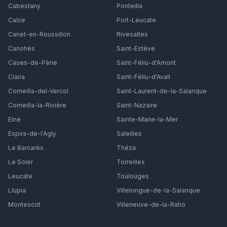
Cabestany
Ponteilla
Calce
Port-Leucate
Canet-en-Roussillon
Rivesaltes
Canohès
Saint-Estève
Cases-de-Pène
Saint-Féliu-d'Amont
Claira
Saint-Féliu-d'Avall
Corneilla-del-Vercol
Saint-Laurent-de-la-Salanque
Corneilla-la-Rivière
Saint-Nazaire
Elne
Sainte-Marie-la-Mer
Espira-de-l'Agly
Saleilles
Le Barcarès
Théza
Le Soler
Torreilles
Leucate
Toulouges
Llupia
Villelongue-de-la-Salanque
Montescot
Villeneuve-de-la-Raho