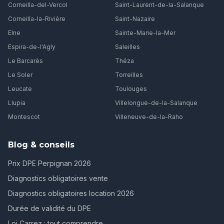
Corneilla-del-Vercol
Saint-Laurent-de-la-Salanque
Corneilla-la-Rivière
Saint-Nazaire
Elne
Sainte-Marie-la-Mer
Espira-de-l'Agly
Saleilles
Le Barcarès
Théza
Le Soler
Torreilles
Leucate
Toulouges
Llupia
Villelongue-de-la-Salanque
Montescot
Villeneuve-de-la-Raho
Blog & conseils
Prix DPE Perpignan 2026
Diagnostics obligatoires vente
Diagnostics obligatoires location 2026
Durée de validité du DPE
Loi Carrez : tout comprendre