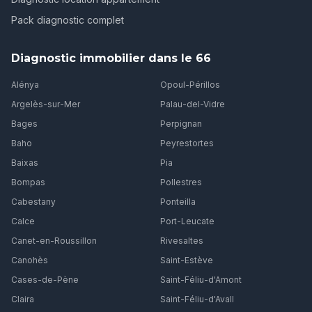
Pack diagnostic complet
Diagnostic immobilier dans le 66
Alénya
Opoul-Périllos
Argelès-sur-Mer
Palau-del-Vidre
Bages
Perpignan
Baho
Peyrestortes
Baixas
Pia
Bompas
Pollestres
Cabestany
Ponteilla
Calce
Port-Leucate
Canet-en-Roussillon
Rivesaltes
Canohès
Saint-Estève
Cases-de-Pène
Saint-Féliu-d'Amont
Claira
Saint-Féliu-d'Avall