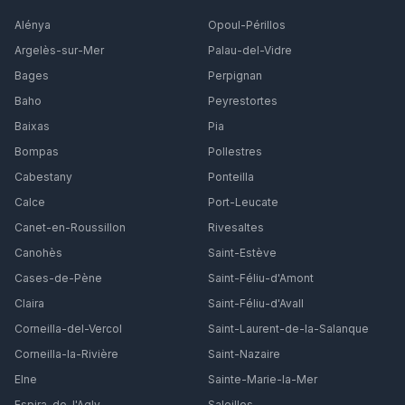
Alénya
Opoul-Périllos
Argelès-sur-Mer
Palau-del-Vidre
Bages
Perpignan
Baho
Peyrestortes
Baixas
Pia
Bompas
Pollestres
Cabestany
Ponteilla
Calce
Port-Leucate
Canet-en-Roussillon
Rivesaltes
Canohès
Saint-Estève
Cases-de-Pène
Saint-Féliu-d'Amont
Claira
Saint-Féliu-d'Avall
Corneilla-del-Vercol
Saint-Laurent-de-la-Salanque
Corneilla-la-Rivière
Saint-Nazaire
Elne
Sainte-Marie-la-Mer
Espira-de-l'Agly
Saleilles