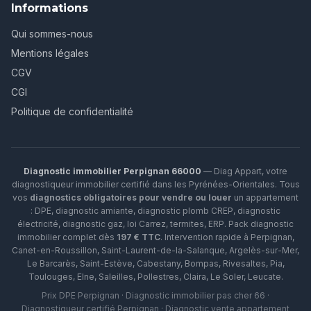
Informations
Qui sommes-nous
Mentions légales
CGV
CGI
Politique de confidentialité
Diagnostic immobilier Perpignan 66000
— Diag Appart, votre
diagnostiqueur immobilier certifié dans les Pyrénées-Orientales. Tous
vos
diagnostics obligatoires pour vendre ou louer
un appartement
: DPE, diagnostic amiante, diagnostic plomb CREP, diagnostic
électricité, diagnostic gaz, loi Carrez, termites, ERP.
Pack diagnostic
immobilier complet dès
197 € TTC
. Intervention rapide à
Perpignan
,
Canet-en-Roussillon
,
Saint-Laurent-de-la-Salanque
,
Argelès-sur-Mer
,
Le Barcarès
,
Saint-Estève
,
Cabestany
,
Bompas
,
Rivesaltes
,
Pia
,
Toulouges
,
Elne
,
Saleilles
,
Pollestres
,
Claira
,
Le Soler
,
Leucate
.
Prix DPE Perpignan · Diagnostic immobilier pas cher 66 ·
Diagnostiqueur certifié Perpignan · Diagnostic vente appartement