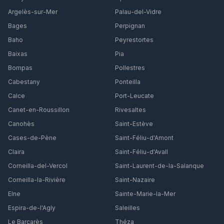
Argelès-sur-Mer
Palau-del-Vidre
Bages
Perpignan
Baho
Peyrestortes
Baixas
Pia
Bompas
Pollestres
Cabestany
Ponteilla
Calce
Port-Leucate
Canet-en-Roussillon
Rivesaltes
Canohès
Saint-Estève
Cases-de-Pène
Saint-Féliu-d'Amont
Claira
Saint-Féliu-d'Avall
Corneilla-del-Vercol
Saint-Laurent-de-la-Salanque
Corneilla-la-Rivière
Saint-Nazaire
Elne
Sainte-Marie-la-Mer
Espira-de-l'Agly
Saleilles
Le Barcarès
Théza