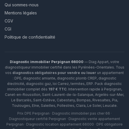
Qui sommes-nous
Mentions légales
CGV
CGI
Politique de confidentialité
Diagnostic immobilier Perpignan 66000
— Diag Appart, votre
diagnostiqueur immobilier certifié dans les Pyrénées-Orientales. Tous
vos
diagnostics obligatoires pour vendre ou louer
un appartement
: DPE, diagnostic amiante, diagnostic plomb CREP, diagnostic
électricité, diagnostic gaz, loi Carrez, termites, ERP.
Pack diagnostic
immobilier complet dès
197 € TTC
. Intervention rapide à
Perpignan
,
Canet-en-Roussillon
,
Saint-Laurent-de-la-Salanque
,
Argelès-sur-Mer
,
Le Barcarès
,
Saint-Estève
,
Cabestany
,
Bompas
,
Rivesaltes
,
Pia
,
Toulouges
,
Elne
,
Saleilles
,
Pollestres
,
Claira
,
Le Soler
,
Leucate
.
Prix DPE Perpignan · Diagnostic immobilier pas cher 66 ·
Diagnostiqueur certifié Perpignan · Diagnostic vente appartement
Perpignan · Diagnostic location appartement 66000 · DPE obligatoire