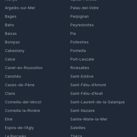
Argelès-sur-Mer
Palau-del-Vidre
Bages
Perpignan
Baho
Peyrestortes
Baixas
Pia
Bompas
Pollestres
Cabestany
Ponteilla
Calce
Port-Leucate
Canet-en-Roussillon
Rivesaltes
Canohès
Saint-Estève
Cases-de-Pène
Saint-Féliu-d'Amont
Claira
Saint-Féliu-d'Avall
Corneilla-del-Vercol
Saint-Laurent-de-la-Salanque
Corneilla-la-Rivière
Saint-Nazaire
Elne
Sainte-Marie-la-Mer
Espira-de-l'Agly
Saleilles
Le Barcarès
Théza