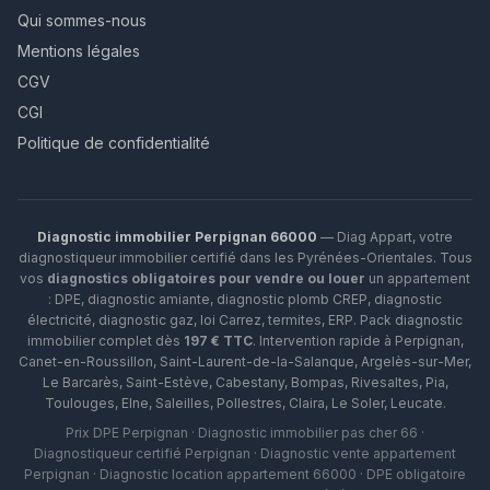
Qui sommes-nous
Mentions légales
CGV
CGI
Politique de confidentialité
Diagnostic immobilier Perpignan 66000
— Diag Appart, votre
diagnostiqueur immobilier certifié dans les Pyrénées-Orientales. Tous
vos
diagnostics obligatoires pour vendre ou louer
un appartement
: DPE, diagnostic amiante, diagnostic plomb CREP, diagnostic
électricité, diagnostic gaz, loi Carrez, termites, ERP.
Pack diagnostic
immobilier complet dès
197 € TTC
. Intervention rapide à
Perpignan
,
Canet-en-Roussillon
,
Saint-Laurent-de-la-Salanque
,
Argelès-sur-Mer
,
Le Barcarès
,
Saint-Estève
,
Cabestany
,
Bompas
,
Rivesaltes
,
Pia
,
Toulouges
,
Elne
,
Saleilles
,
Pollestres
,
Claira
,
Le Soler
,
Leucate
.
Prix DPE Perpignan · Diagnostic immobilier pas cher 66 ·
Diagnostiqueur certifié Perpignan · Diagnostic vente appartement
Perpignan · Diagnostic location appartement 66000 · DPE obligatoire