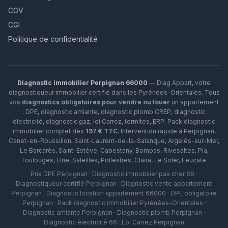
CGV
CGI
Politique de confidentialité
Diagnostic immobilier Perpignan 66000
— Diag Appart, votre
diagnostiqueur immobilier certifié dans les Pyrénées-Orientales. Tous
vos
diagnostics obligatoires pour vendre ou louer
un appartement
: DPE, diagnostic amiante, diagnostic plomb CREP, diagnostic
électricité, diagnostic gaz, loi Carrez, termites, ERP.
Pack diagnostic
immobilier complet dès
197 € TTC
. Intervention rapide à
Perpignan
,
Canet-en-Roussillon
,
Saint-Laurent-de-la-Salanque
,
Argelès-sur-Mer
,
Le Barcarès
,
Saint-Estève
,
Cabestany
,
Bompas
,
Rivesaltes
,
Pia
,
Toulouges
,
Elne
,
Saleilles
,
Pollestres
,
Claira
,
Le Soler
,
Leucate
.
Prix DPE Perpignan · Diagnostic immobilier pas cher 66 ·
Diagnostiqueur certifié Perpignan · Diagnostic vente appartement
Perpignan · Diagnostic location appartement 66000 · DPE obligatoire
Perpignan · Pack diagnostic immobilier Pyrénées-Orientales ·
Diagnostic amiante Perpignan · Diagnostic plomb Perpignan ·
Diagnostic électricité 66 · Loi Carrez Perpignan