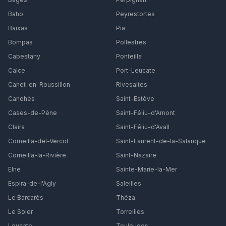
Baho
Peyrestortes
Baixas
Pia
Bompas
Pollestres
Cabestany
Ponteilla
Calce
Port-Leucate
Canet-en-Roussillon
Rivesaltes
Canohès
Saint-Estève
Cases-de-Pène
Saint-Féliu-d'Amont
Claira
Saint-Féliu-d'Avall
Corneilla-del-Vercol
Saint-Laurent-de-la-Salanque
Corneilla-la-Rivière
Saint-Nazaire
Elne
Sainte-Marie-la-Mer
Espira-de-l'Agly
Saleilles
Le Barcarès
Théza
Le Soler
Torreilles
Leucate
Toulouges