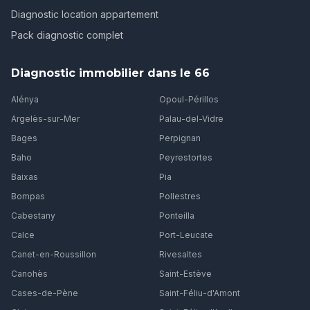
Diagnostic location appartement
Pack diagnostic complet
Diagnostic immobilier dans le 66
Alénya
Opoul-Périllos
Argelès-sur-Mer
Palau-del-Vidre
Bages
Perpignan
Baho
Peyrestortes
Baixas
Pia
Bompas
Pollestres
Cabestany
Ponteilla
Calce
Port-Leucate
Canet-en-Roussillon
Rivesaltes
Canohès
Saint-Estève
Cases-de-Pène
Saint-Féliu-d'Amont