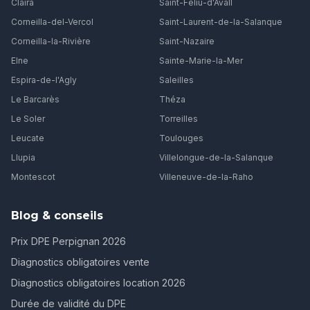
Claira
Saint-Féliu-d'Avall
Corneilla-del-Vercol
Saint-Laurent-de-la-Salanque
Corneilla-la-Rivière
Saint-Nazaire
Elne
Sainte-Marie-la-Mer
Espira-de-l'Agly
Saleilles
Le Barcarès
Théza
Le Soler
Torreilles
Leucate
Toulouges
Llupia
Villelongue-de-la-Salanque
Montescot
Villeneuve-de-la-Raho
Blog & conseils
Prix DPE Perpignan 2026
Diagnostics obligatoires vente
Diagnostics obligatoires location 2026
Durée de validité du DPE